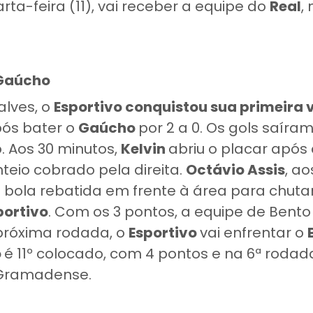
a-feira (11), vai receber a equipe do
Real
,
 Gaúcho
lves, o
Esportivo conquistou sua primeira v
pós bater o
Gaúcho
por 2 a 0. Os gols saír
 Aos 30 minutos,
Kelvin
abriu o placar após
eio cobrado pela direita.
Octávio Assis
, ao
bola rebatida em frente à área para chutar
portivo
. Com os 3 pontos, a equipe de Bento
próxima rodada, o
Esportivo
vai enfrentar o
o
é 11º colocado, com 4 pontos e na 6ª rodad
 Gramadense.