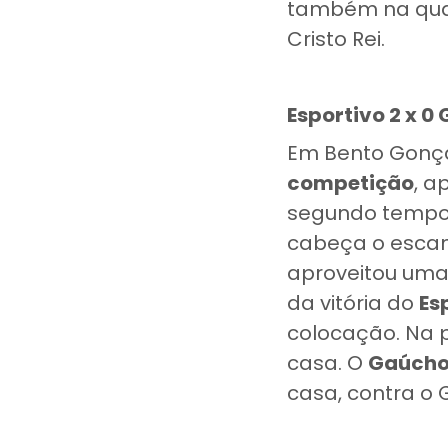
também na quart
Cristo Rei.
Esportivo 2 x 0
Em Bento Gonça
competição
, a
segundo tempo.
cabeça o escant
aproveitou uma 
da vitória do
Es
colocação. Na 
casa. O
Gaúch
casa, contra o