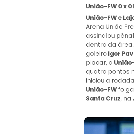
União-FW 0 x 0
União-FW e La
Arena União Fre
assinalou pênal
dentro da área
goleiro
Igor Pa
placar, o
União
quatro pontos 
iniciou a rodad
União-FW
folg
Santa Cruz
, na