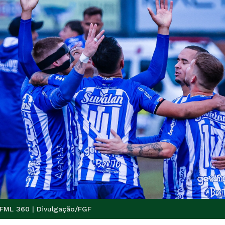
/FML 360 | Divulgação/FGF