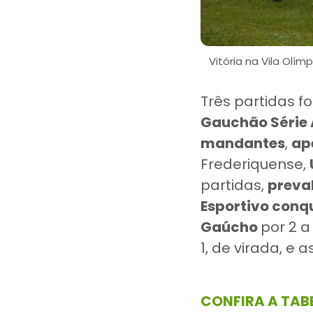
Vitória na Vila Olí
Três partidas 
Gauchão Série 
mandantes
,
ap
Frederiquense,
partidas,
preval
Esportivo conq
Gaúcho
por 2 a
1, de virada, e 
CONFIRA A TAB