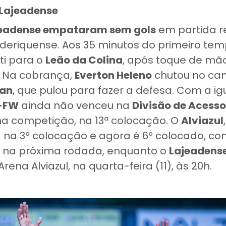
 Lajeadense
jeadense empataram sem gols
em partida r
deriquense. Aos 35 minutos do primeiro temp
ti para o
Leão da Colina
, após toque de mã
. Na cobrança,
Everton Heleno
chutou no cant
van
, que pulou para fazer a defesa. Com a i
-FW
ainda não venceu na
Divisão de Acesso
na competição, na 13ª colocação. O
Alviazul
a na 3ª colocação e agora é 6º colocado, co
a na próxima rodada, enquanto o
Lajeadens
 Arena Alviazul, na quarta-feira (11), às 20h.