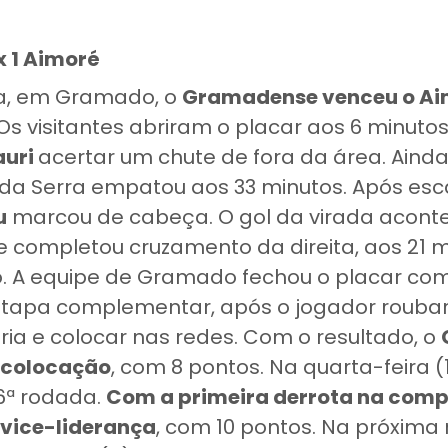
 1 Aimoré
ca, em Gramado, o
Gramadense venceu o Ai
Os visitantes abriram o placar aos 6 minutos
uri
acertar um chute de fora da área. Aind
pe da Serra empatou aos 33 minutos. Após es
u
marcou de cabeça. O gol da virada acont
ue completou cruzamento da direita, aos 21 
 A equipe de Gramado fechou o placar co
etapa complementar, após o jogador roubar
ia e colocar nas redes. Com o resultado, o
ª colocação
, com 8 pontos. Na quarta-feira (1
6ª rodada.
Com a primeira derrota na compe
 vice-liderança
, com 10 pontos. Na próxima