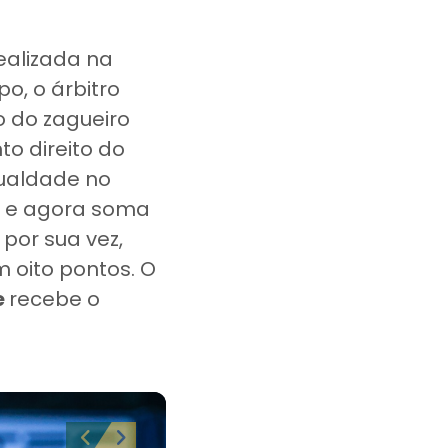
ealizada na
o, o árbitro
o do zagueiro
o direito do
gualdade no
e agora soma
, por sua vez,
m oito pontos. O
e
recebe o