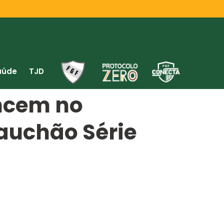
aúde
TJD
ncem no
auchão Série