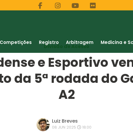
Competições
Registro
Arbitragem
Medicina e S
Divisão de Acesso
ense e Esportivo ve
o da 5ª rodada do G
A2
Luiz Breves
08 JUN 2025
18:00