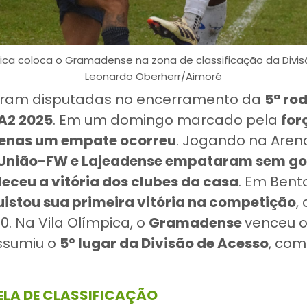
mpica coloca o Gramadense na zona de classificação da Divis
Leonardo Oberherr/Aimoré
foram disputadas no encerramento da
5ª ro
A2 2025
. Em um domingo marcado pela
for
enas um empate ocorreu
. Jogando na Aren
União-FW e Lajeadense empataram sem go
eceu a vitória dos clubes da casa
. Em Bent
uistou sua primeira vitória na competição
,
 0. Na Vila Olímpica, o
Gramadense
venceu 
assumiu o
5º lugar da Divisão de Acesso
, com
ELA DE CLASSIFICAÇÃO