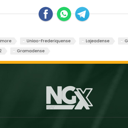
imore
Uniao-Frederiquense
Lajeadense
G
2
Gramadense