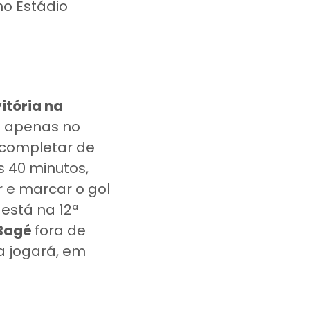
 no Estádio
itória na
am apenas no
 completar de
s 40 minutos,
 e marcar o gol
 está na 12ª
Bagé
fora de
a jogará, em