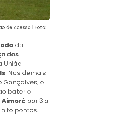
ão de Acesso | Foto:
dada
do
ça dos
a União
ls
. Nas demais
o Gonçalves, o
 ao bater o
o
Aimoré
por 3 a
 oito pontos.