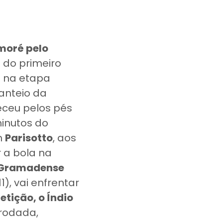
moré pelo
 do primeiro
a na etapa
canteio da
eceu pelos pés
minutos do
m
Parisotto
, aos
 a bola na
Gramadense
1), vai enfrentar
tição, o Índio
 rodada,