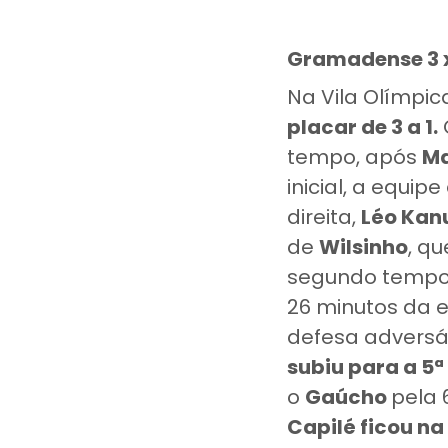
Gramadense 3 x
Na Vila Olímpi
placar de 3 a 1.
tempo, após
Ma
inicial, a equi
direita,
Léo Kan
de
Wilsinho
, q
segundo tempo.
26 minutos da 
defesa adversár
subiu para a 5
o
Gaúcho
pela 
Capilé ficou na