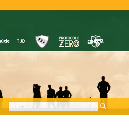
aúde
TJD