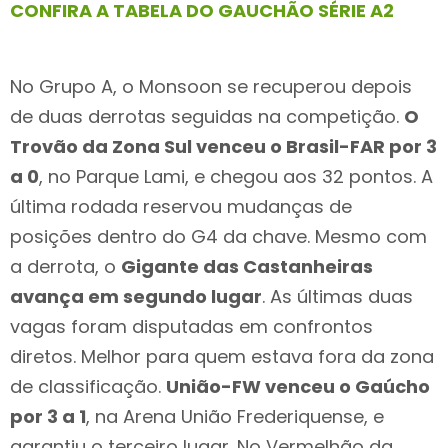
CONFIRA A TABELA DO GAUCHÃO SÉRIE A2
No Grupo A, o Monsoon se recuperou depois
de duas derrotas seguidas na competição.
O
Trovão da Zona Sul venceu o Brasil-FAR por 3
a 0
, no Parque Lami, e chegou aos 32 pontos. A
última rodada reservou mudanças de
posições dentro do G4 da chave. Mesmo com
a derrota, o
Gigante das Castanheiras
avança em segundo lugar
. As últimas duas
vagas foram disputadas em confrontos
diretos. Melhor para quem estava fora da zona
de classificação.
União-FW venceu o Gaúcho
por 3 a 1
, na Arena União Frederiquense, e
garantiu o terceiro lugar. No Vermelhão da