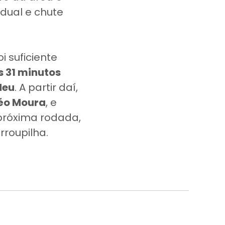
idual e chute
 suficiente
s 31 minutos
deu
. A partir daí,
Léo Moura
, e
próxima rodada,
rroupilha.