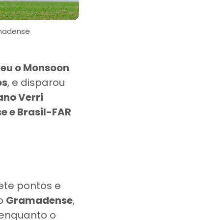
amadense
ceu o Monsoon
os
, e disparou
ano Verri
 e Brasil-FAR
ete pontos e
 o
Gramadense
,
, enquanto o