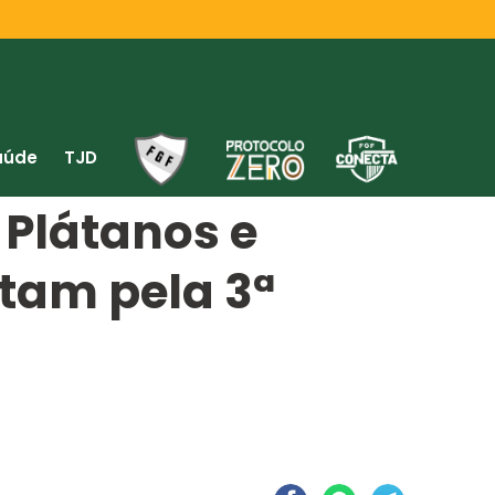
aúde
TJD
Plátanos e
tam pela 3ª