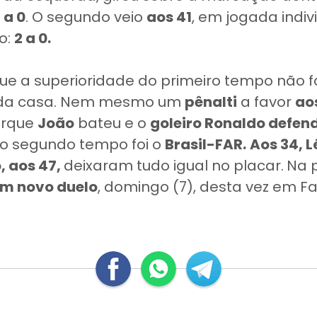
1 a 0
. O segundo veio
aos 41
, em jogada indiv
o:
2 a 0.
e a superioridade do primeiro tempo não foi
 da casa. Nem mesmo um
pênalti
a favor
ao
orque
João
bateu e o
goleiro Ronaldo defen
no segundo tempo foi o
Brasil-FAR.
Aos 34, 
, aos 47,
deixaram tudo igual no placar.
Na 
em novo duelo
, domingo (7), desta vez em Fa