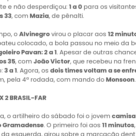
te e não desperdiçou:
1 a 0
para os visitante
s 33
, com
Mazia
, de pênalti.
mpo, o
Alvinegro
virou o placar aos
12 minut
ateu colocado, a bola passou no meio da ba
goleiro Pavan: 2 a 1
. Apesar de outras chances
os 35
, com
João Victor
, que recebeu na fre
o:
3 a 1
. Agora, os
dois times voltam a se enfr
m, pela 4ª rodada, com mando do
Monsoon
.
X 2 BRASIL-FAR
, o artilheiro do sábado foi o jovem
camisa 
do Gramadense
. O primeiro foi aos
11 minutos
 da esquerda, girou sobre a marcação dent