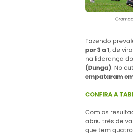
Gramade
Fazendo preva
por 3 a 1
, de vi
na liderança d
(Dunga)
. No ou
empataram em 
CONFIRA A TAB
Com os resulta
abriu três de 
que tem quatro