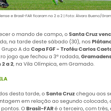
nse e Brasil-FAR ficaram no 2 a 2 | Foto: Álvaro Bueno/Gr
lecer o mando de campo, o
Santa Cruz ven
rada, na tarde deste sábado (30), nos
Plátan
o Grupo A da
Copa FGF - Troféu Carlos Caet
tro jogo que fechou a 3ª rodada,
Gramadense
2 a 2
, na Vila Olímpica, em Gramado.
ELA
dos desta tarde, o
Santa Cruz
chegou aos s
vantagem em relação ao segundo colocado,
 pontos. O
Brasil-FAR
é o terceiro, com três