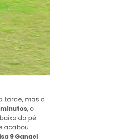
a tarde, mas o
 minutos
, o
 baixo do pé
 e acabou
sa 9 Ganael