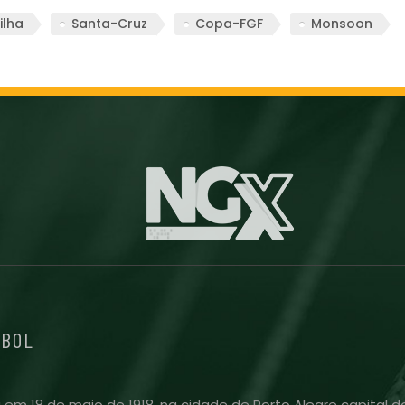
ilha
Santa-Cruz
Copa-FGF
Monsoon
EBOL
 em 18 de maio de 1918, na cidade de Porto Alegre capital do