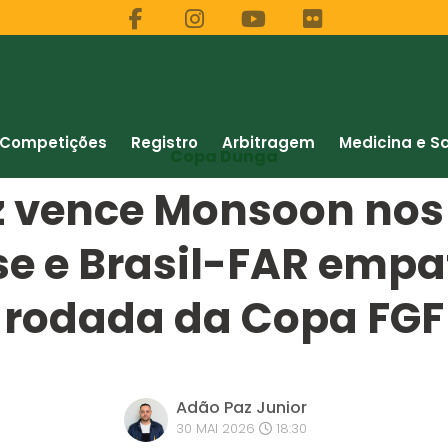
Competições
Registro
Arbitragem
Medicina e S
Copa Dunga
z vence Monsoon nos 
 e Brasil-FAR empa
rodada da Copa FGF
Adão Paz Junior
30 MAI 2026
18:30