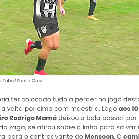
ouTube/Santa Cruz
ia ter colocado tudo a perder no jogo dest
a volta por cima com maestria. Logo
aos 10
iro Rodrigo Mamá
deixou a bola passar por
a zaga, se atirou sobre a linha para salvar
ra para o centroavante do
Monsoon
. O
cami