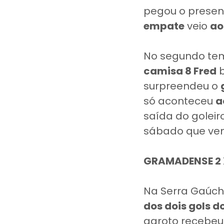
pegou o presen
empate
veio
ao
No segundo te
camisa 8 Fred
b
surpreendeu o
só aconteceu
a
saída do goleir
sábado que ve
GRAMADENSE 2 
Na Serra Gaúcha
dos dois gols 
garoto recebeu