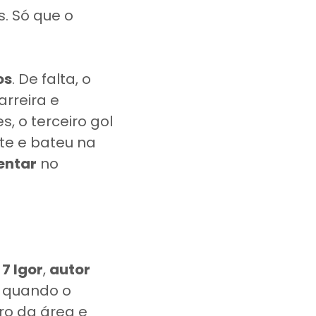
s. Só que o
os
. De falta, o
rreira e
, o terceiro gol
nte e bateu na
entar
no
7 Igor
,
autor
, quando o
ro da área e