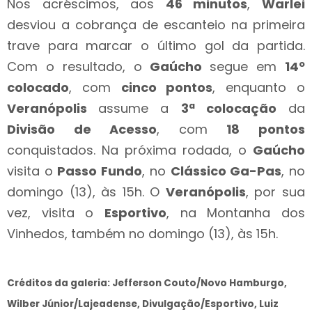
Nos acréscimos, aos
46 minutos
,
Warlei
desviou a cobrança de escanteio na primeira
trave para marcar o último gol da partida.
Com o resultado, o
Gaúcho
segue em
14º
colocado
, com
cinco pontos
, enquanto o
Veranópolis
assume a
3ª colocação
da
Divisão de Acesso
, com
18 pontos
conquistados. Na próxima rodada, o
Gaúcho
visita o
Passo Fundo
, no
Clássico Ga-Pas
, no
domingo (13), às 15h. O
Veranópolis
, por sua
vez, visita o
Esportivo
, na Montanha dos
Vinhedos, também no domingo (13), às 15h.
Créditos da galeria: Jefferson Couto/Novo Hamburgo,
Wilber Júnior/Lajeadense, Divulgação/Esportivo, Luiz