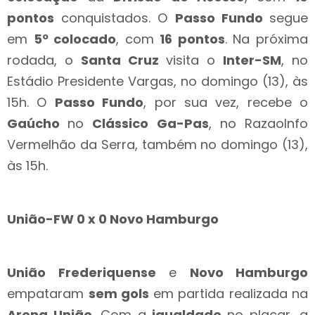
pontos
conquistados. O
Passo Fundo
segue
em
5º colocado
, com
16 pontos
. Na próxima
rodada, o
Santa Cruz
visita o
Inter-SM
, no
Estádio Presidente Vargas, no domingo (13), às
15h. O
Passo Fundo
, por sua vez, recebe o
Gaúcho
no
Clássico Ga-Pas
, no RazaoInfo
Vermelhão da Serra, também no domingo (13),
às 15h.
União-FW 0 x 0 Novo Hamburgo
União Frederiquense
e
Novo Hamburgo
empataram
sem gols
em partida realizada na
Arena União
. Com a
igualdade
no placar, a