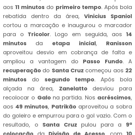
aos
11 minutos
do
primeiro tempo
. Após bola
rebatida dentro da área,
Vinicius Spaniol
cortou a marcação e inaugurou o marcador
para o
Tricolor
. Logo em seguida, aos
14
minutos
da
etapa
inicial
,
Ranisson
aproveitou desvio em cobrança de falta e
ampliou a vantagem do
Passo
Fundo
. A
recuperação
do
Santa Cruz
começou aos
22
minutos
do
segundo tempo
. Após bola
alçada na área,
Zanelatto
desviou para
recolocar o
Galo
na partida. Nos
acréscimos
,
aos
49 minutos
,
Patrikão
aproveitou a sobra
do goleiro e empurrou para o gol vazio. Com o
resultado, o
Santa Cruz
pulou para a
9ª
colocação
da
Divisão de Acesso
, com
10