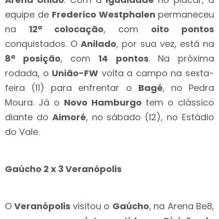
equipe de
Frederico Westphalen
permaneceu
na
12ª colocação
, com
oito pontos
conquistados. O
Anilado
, por sua vez, está na
8ª posição
, com
14 pontos
. Na próxima
rodada, o
União-FW
volta a campo na sexta-
feira (11) para enfrentar o
Bagé
, no Pedra
Moura. Já o
Novo
Hamburgo
tem o clássico
diante do
Aimoré
, no sábado (12), no Estádio
do Vale.
Gaúcho 2 x 3 Veranópolis
O
Veranópolis
visitou o
Gaúcho
, na Arena Be8,