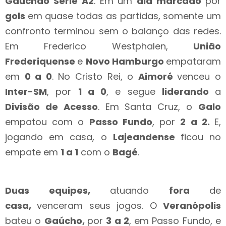
Gauchão Série A2
. Em um
dia marcado
por
gols
em quase todas as partidas, somente um
confronto terminou sem o balanço das redes.
Em Frederico Westphalen,
União
Frederiquense
e
Novo Hamburgo
empataram
em
0 a 0
. No Cristo Rei, o
Aimoré
venceu o
Inter-SM
, por
1 a 0
, e segue
liderando
a
Divisão de Acesso
. Em Santa Cruz, o
Galo
empatou com o
Passo Fundo
, por
2 a 2.
E,
jogando em casa, o
Lajeandense
ficou no
empate em
1 a 1
com o
Bagé
.
Duas equipes,
atuando
fora
de
casa,
venceram seus jogos. O
Veranópolis
bateu o
Gaúcho,
por
3 a 2
, em Passo Fundo, e