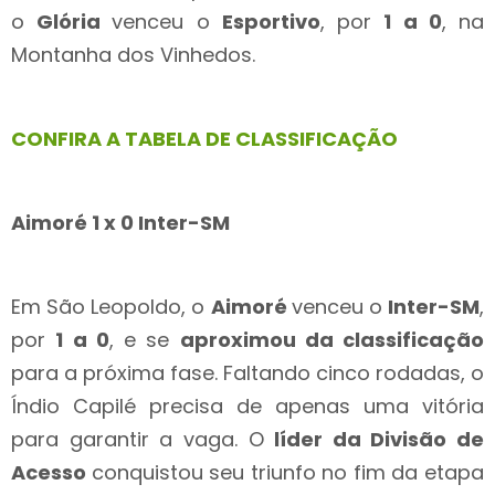
o
Glória
venceu o
Esportivo
, por
1 a 0
, na
Montanha dos Vinhedos.
CONFIRA A TABELA DE CLASSIFICAÇÃO
Aimoré 1 x 0 Inter-SM
Em São Leopoldo, o
Aimoré
venceu o
Inter-SM
,
por
1 a 0
, e se
aproximou da classificação
para a próxima fase. Faltando cinco rodadas, o
Índio Capilé precisa de apenas uma vitória
para garantir a vaga. O
líder da Divisão de
Acesso
conquistou seu triunfo no fim da etapa