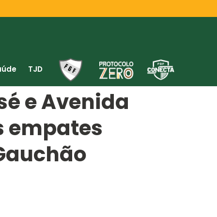
aúde
TJD
sé e Avenida
s empates
 Gauchão