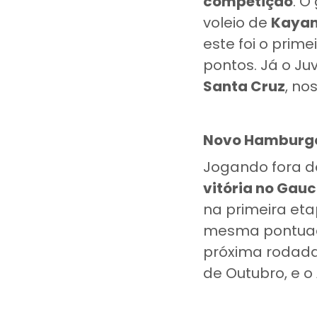
competição
. O
voleio de
Kaya
este foi o prim
pontos. Já o Ju
Santa Cruz
, no
Novo Hamburgo
Jogando fora de
vitória no Gau
na primeira et
mesma pontuaçã
próxima rodada
de Outubro, e o