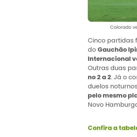
Colorado ve
Cinco partidas 
do
Gauchão Ipi
Internacional v
Outras duas pa
no 2 a 2
. Já o c
duelos noturno
pelo mesmo plac
Novo Hamburgo
Confira a tabe