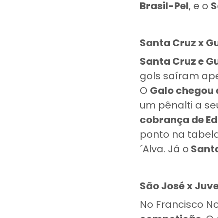
Brasil-Pel
, e o
S
Santa Cruz x G
Santa Cruz e G
gols saíram a
O
Galo chegou 
um pênalti a se
cobrança de E
ponto na tabel
´Alva. Já o
Santa
São José x Juv
No Francisco No