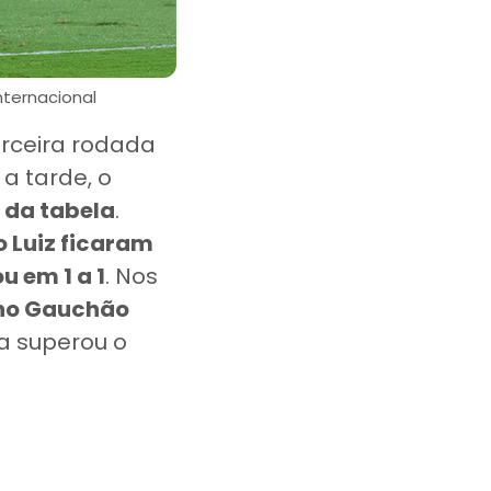
nternacional
erceira rodada
 a tarde, o
 da tabela
.
o Luiz ficaram
 em 1 a 1
. Nos
 no Gauchão
a superou o