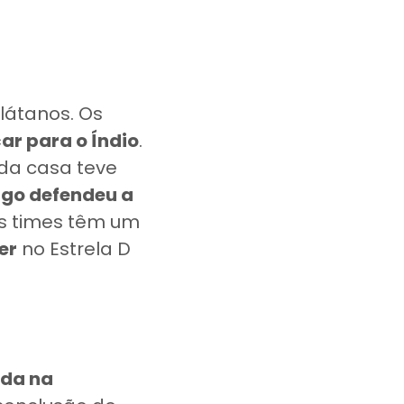
látanos. Os
car para o Índio
.
 da casa teve
igo defendeu a
is times têm um
er
no Estrela D
ida na