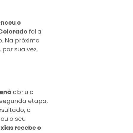
enceu o
Colorado
foi a
. Na próxima
, por sua vez,
ená
abriu o
 segunda etapa,
esultado, o
ou o seu
xias recebe o