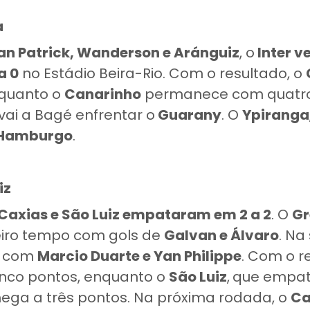
a
an Patrick, Wanderson e Aránguiz
, o
Inter v
a 0
no Estádio Beira-Rio. Com o resultado, o
nquanto o
Canarinho
permanece com quatro
vai a Bagé enfrentar o
Guarany
. O
Ypiranga
 Hamburgo
.
iz
Caxias e São Luiz empataram em 2 a 2
. O
Gr
eiro tempo com gols de
Galvan e Álvaro
. Na
u com
Marcio Duarte e Yan Philippe
. Com o r
nco pontos, enquanto o
São Luiz
,
que empat
chega a três pontos. Na próxima rodada, o
Ca