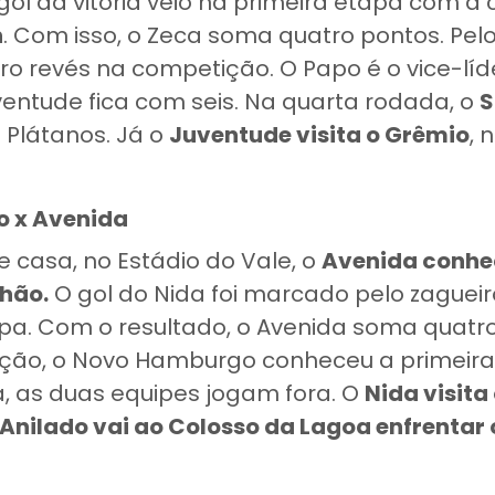
 gol da vitória veio na primeira etapa com a
n
. Com isso, o Zeca soma quatro pontos. Pel
eiro revés na competição. O Papo é o vice-lí
ventude fica com seis. Na quarta rodada, o
S
s Plátanos. Já o
Juventude visita o Grêmio
, 
 x Avenida
 casa, no Estádio do Vale, o
Avenida conhe
chão.
O gol do Nida foi marcado pelo zaguei
apa. Com o resultado, o Avenida soma quatr
o, o Novo Hamburgo conheceu a primeira 
, as duas equipes jogam fora. O
Nida visita
Anilado vai ao Colosso da Lagoa enfrentar 