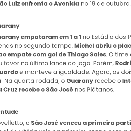
ão Luiz enfrenta o Avenida
no 19 de outubro.
uarany
uarany empataram em 1 a 1
no Estádio dos P
penas no segundo tempo.
Michel abriu o pla
ao empate com gol de Thiago Sales
. O time
u favor no último lance do jogo. Porém,
Rodr
duardo
e manteve a igualdade. Agora, os do
a. Na quarta rodada, o
Guarany
recebe o
Int
 Cruz recebe o São José
nos Plátanos.
entude
velletto, o
São José venceu a primeira part