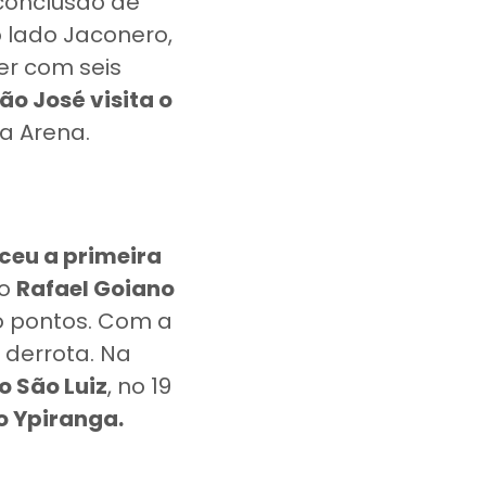
 conclusão de
o lado Jaconero,
der com seis
ão José visita o
na Arena.
ceu a primeira
ro
Rafael Goiano
o pontos. Com a
derrota. Na
 o São Luiz
, no 19
o Ypiranga.