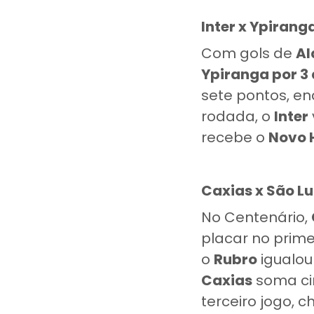
Inter x Ypirang
Com gols de
Al
Ypiranga por 3 
sete pontos, e
rodada, o
Inter
recebe o
Novo
Caxias x São Lu
No Centenário,
placar no prim
o
Rubro
igualo
Caxias
soma ci
terceiro jogo, 