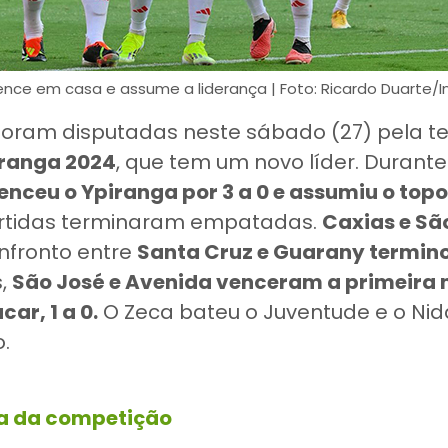
nce em casa e assume a liderança | Foto: Ricardo Duarte/I
foram disputadas neste sábado (27) pela t
ranga 2024
, que tem um novo líder. Durante
enceu o Ypiranga por 3 a 0 e assumiu o topo
rtidas terminaram empatadas.
Caxias e Sã
onfronto entre
Santa Cruz e Guarany terminou
s,
São José e Avenida venceram a primeira
ar, 1 a 0.
O Zeca bateu o Juventude e o Nid
.
la da competição