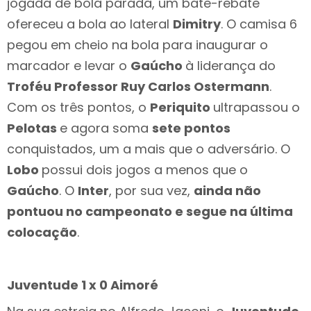
jogada de bola parada, um bate-rebate
ofereceu a bola ao lateral
Dimitry
. O camisa 6
pegou em cheio na bola para inaugurar o
marcador e levar o
Gaúcho
à liderança do
Troféu Professor Ruy Carlos Ostermann
.
Com os três pontos, o
Periquito
ultrapassou o
Pelotas
e agora soma
sete pontos
conquistados, um a mais que o adversário. O
Lobo
possui dois jogos a menos que o
Gaúcho
. O
Inter
, por sua vez,
ainda não
pontuou no campeonato e segue na última
colocação
.
Juventude 1 x 0 Aimoré