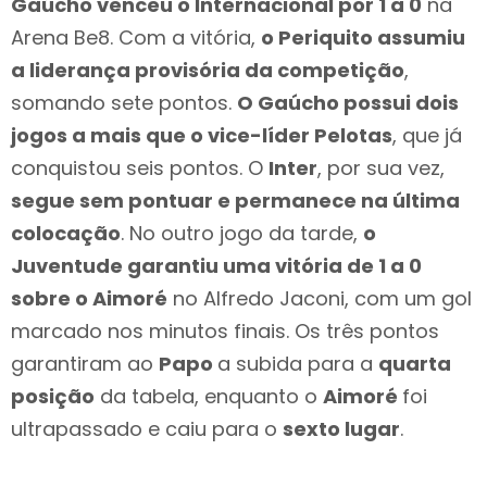
Gaúcho venceu o Internacional por 1 a 0
na
Arena Be8. Com a vitória,
o Periquito assumiu
a liderança provisória da competição
,
somando sete pontos.
O Gaúcho possui dois
jogos a mais que o vice-líder Pelotas
, que já
conquistou seis pontos. O
Inter
, por sua vez,
segue sem pontuar e permanece na última
colocação
. No outro jogo da tarde,
o
Juventude garantiu uma vitória de 1 a 0
sobre o Aimoré
no Alfredo Jaconi, com um gol
marcado nos minutos finais. Os três pontos
garantiram ao
Papo
a subida para a
quarta
posição
da tabela, enquanto o
Aimoré
foi
ultrapassado e caiu para o
sexto lugar
.