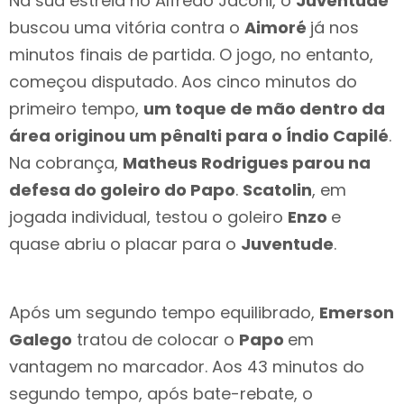
Na sua estreia no Alfredo Jaconi, o
Juventude
buscou uma vitória contra o
Aimoré
já nos
minutos finais de partida. O jogo, no entanto,
começou disputado. Aos cinco minutos do
primeiro tempo,
um toque de mão dentro da
área originou um pênalti para o Índio Capilé
.
Na cobrança,
Matheus Rodrigues parou na
defesa do goleiro do Papo
.
Scatolin
, em
jogada individual, testou o goleiro
Enzo
e
quase abriu o placar para o
Juventude
.
Após um segundo tempo equilibrado,
Emerson
Galego
tratou de colocar o
Papo
em
vantagem no marcador. Aos 43 minutos do
segundo tempo, após bate-rebate, o