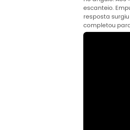
escanteio. Empu
resposta surgi
completou para 