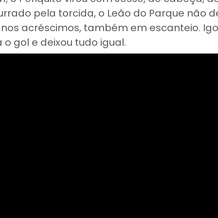
rrado pela torcida, o Leão do Parque não des
u nos acréscimos, também em escanteio. Igo
o gol e deixou tudo igual.