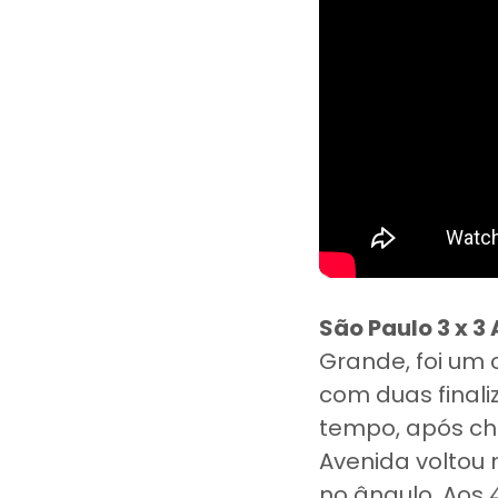
São Paulo 3 x 3
Grande, foi um
com duas finali
tempo, após ch
Avenida voltou 
no ângulo. Aos 