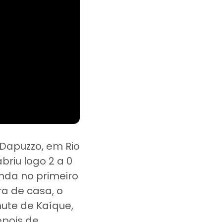
 Dapuzzo, em Rio
riu logo 2 a 0
inda no primeiro
a de casa, o
ute de Kaíque,
epois de