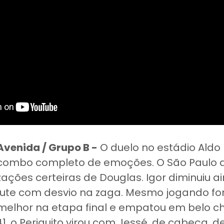
 Avenida / Grupo B -
O duelo no estádio Aldo
 combo completo de emoções. O São Paulo ab
zações certeiras de Douglas. Igor diminuiu a
ute com desvio na zaga. Mesmo jogando for
melhor na etapa final e empatou em belo ch
41, o Periquito virou com Jessé, de cabeça, d