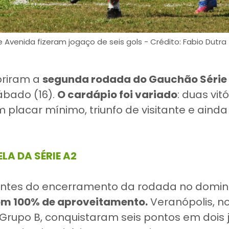
 Avenida fizeram jogaço de seis gols - Crédito: Fabio Dutra
briram a
segunda rodada do Gauchão Série A
ábado (16).
O cardápio foi variado
: duas vit
placar mínimo, triunfo de visitante e ain
LA DA SÉRIE A2
antes do encerramento da rodada no domi
om 100% de aproveitamento.
Veranópolis, no
Grupo B, conquistaram seis pontos em dois 