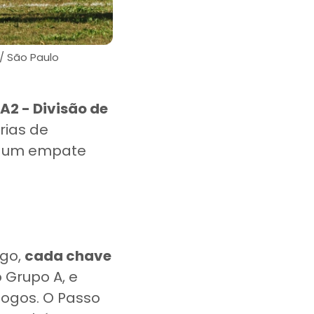
 / São Paulo
2 - Divisão de
órias de
da um empate
ngo,
cada chave
 Grupo A, e
jogos. O Passo