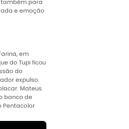
ue também para
virada e emoção
Farina, em
e do Tupi ficou
essão do
ador expulso.
placar. Mateus
do banco de
o Pentacolor