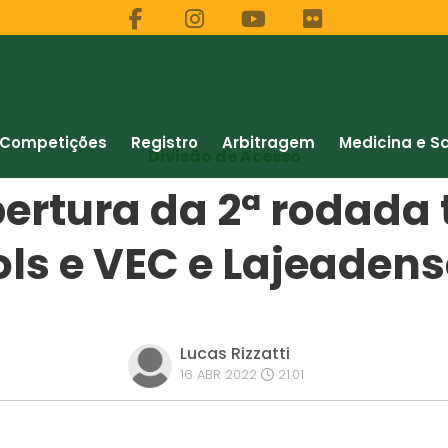
Competições
Registro
Arbitragem
Medicina e S
Divisão de Acesso
bertura da 2ª rodada
ols e VEC e Lajeaden
Lucas Rizzatti
16 ABR 2022
21:01