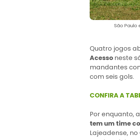
São Paulo e
Quatro jogos a
Acesso
neste s
mandantes com 
com seis gols.
CONFIRA A TABE
Por enquanto, 
tem um time c
Lajeadense, no 