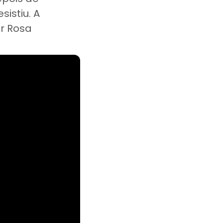
istiu. A
r Rosa