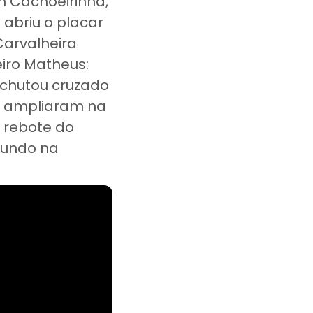
m Cachoeirinha,
 abriu o placar
Carvalheira
iro Matheus:
 chutou cruzado
 e ampliaram na
r rebote do
 Fundo na