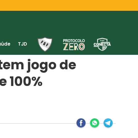
aúde
TJD
 tem jogo de
se 100%