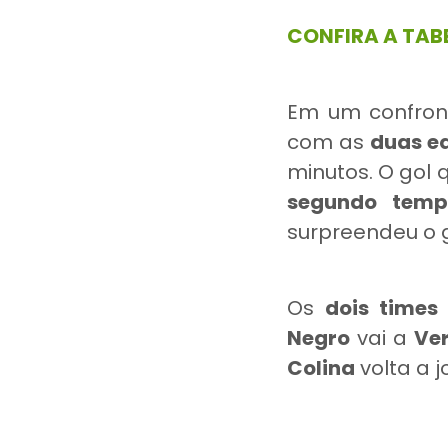
CONFIRA A TAB
Em um confront
com as
duas e
minutos. O gol 
segundo temp
surpreendeu o 
Os
dois
times
Negro
vai a
Ver
Colina
volta a 