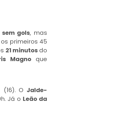
u
sem gols
, mas
os primeiros 45
os
21 minutos
do
ris Magno
que
 (16). O
Jalde-
9h. Já o
Leão da