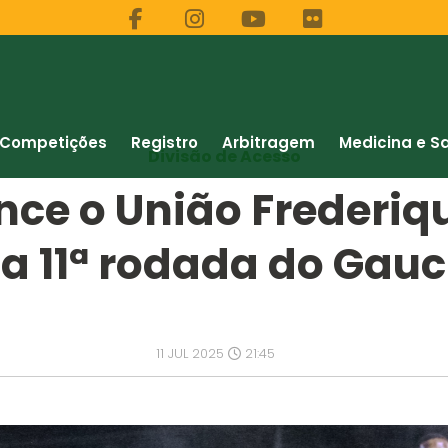
Competições
Registro
Arbitragem
Medicina e S
Divisão de Acesso
nce o União Frederiq
a 11ª rodada do Gauc
11 JUL 2025
21:45