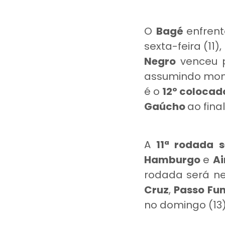
O
Bagé
enfren
sexta-feira (11)
Negro
venceu 
assumindo mo
é o
12º colocad
Gaúcho
ao fina
A
11ª rodada
Hamburgo
e
A
rodada será ne
Cruz
,
Passo Fu
no domingo (13)