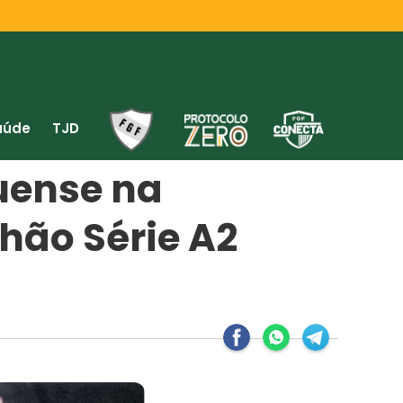
aúde
TJD
uense na
hão Série A2