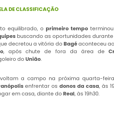
ELA DE CLASSIFICAÇÃO
o equilibrado, o
primeiro tempo
termino
quipes
buscando as oportunidades durante 
que decretou a vitória do
Bagé
aconteceu a
o
, após chute de fora da área de
C
goleiro do
União
.
voltam a campo na próxima quarta-feira
anópolis
enfrentar os
donos da casa
, às 1
jogar em casa, diante do
Real
, às 19h30.