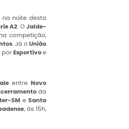
, na noite desta
rie A2
. O
Jalde-
na competição,
ntos
. Já o
União
o por
Esportivo
e
Vale
entre
Novo
ncerramento
da
nter-SM
e
Santa
eadense
, às 15h,