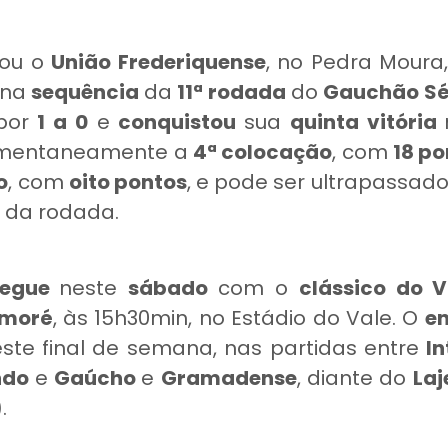
tou o
União Frederiquense
, no Pedra Moura
, na
sequência
da
11ª rodada
do
Gauchão Sé
por
1 a 0
e
conquistou
sua
quinta vitória
mentaneamente a
4ª colocação
, com
18 po
o
, com
oito pontos
, e pode ser ultrapassad
l da rodada.
segue
neste
sábado
com o
clássico do 
imoré
, às 15h30min, no Estádio do Vale. O
e
ste final de semana, nas partidas entre
I
ndo
e
Gaúcho
e
Gramadense
, diante do
Laj
.