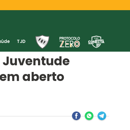
aúde
TJD
s Juventude
 em aberto