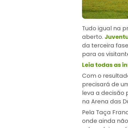
Tudo igual na p
aberto.
Juvent
da terceira fas
para os visitan
Leia todas as i
Com o resultado
precisará de um
leva a decisão p
na Arena das D
Pela Taça Franc
onde ainda não 