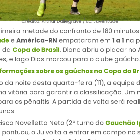
Crédito: Arthur Dallegrave / EC Juventude
rimeira metade do confronto de 180 minuto
ude
e
América-RN
empataram em
1 a 1
na p
e da
Copa do Brasil
. Dione abriu o placar no 
tes, e Iago Dias marcou para o clube gaúcho.
nformações sobre os gaúchos na Copa do Br
 da noite desta quarta-feira (11), a equipe 
a vitória para garantir a classificação. U
ara os pênaltis. A partida de volta será real
unas.
isco Novelletto Neto (2º turno do
Gauchão I
pontuou, o Ju volta a entrar em campo no 