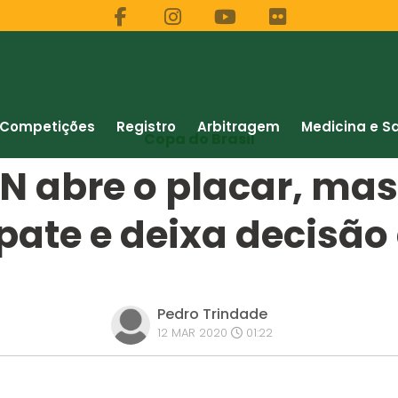
Competições
Registro
Arbitragem
Medicina e S
Copa do Brasil
 abre o placar, ma
ate e deixa decisão
Pedro Trindade
12 MAR 2020
01:22