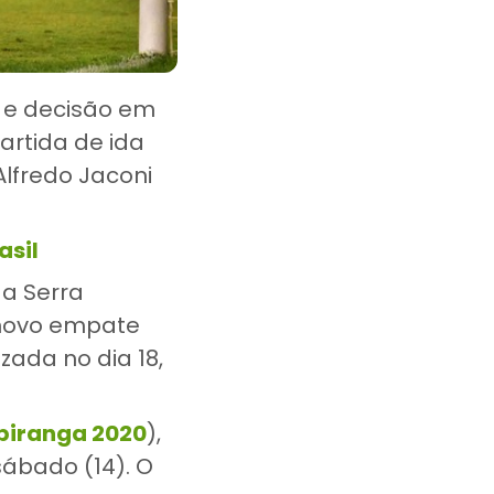
s e decisão em
artida de ida
Alfredo Jaconi
asil
da Serra
m novo empate
izada no dia 18,
piranga 2020
),
sábado (14). O