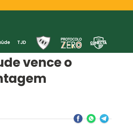
aúde
TJD
ude vence o
vantagem