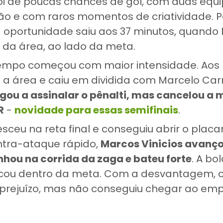
 foi de poucas chances de gol, com duas equ
o e com raros momentos de criatividade. P
ra oportunidade saiu aos 37 minutos, quando
a da área, ao lado da meta.
empo começou com maior intensidade. Aos 
u a área e caiu em dividida com Marcelo Car
gou a assinalar o pênalti, mas cancelou a
R
-
novidade para essas semifinais
.
sceu na reta final e conseguiu abrir o placa
ntra-ataque rápido,
Marcos Vinicios avanç
hou na corrida da zaga e bateu forte
. A bo
icou dentro da meta. Com a desvantagem, o 
o prejuízo, mas não conseguiu chegar ao em