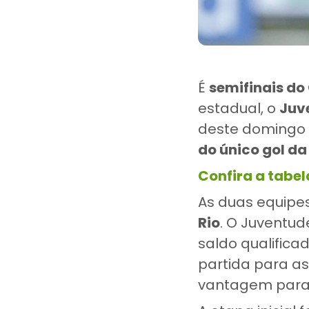
É
semifinais do
estadual, o
Juve
deste domingo 
do único gol da
Confira a tabe
As duas equipe
Rio
. O Juventu
saldo qualifica
partida para as
vantagem para s