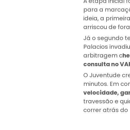
A etapa inicial
para a marcaçã
ideia, a primei
arriscou de for
Já o segundo t
Palacios invadi
arbitragem c
he
consulta no VA
O Juventude cre
minutos. Em co
velocidade, gan
travessão e qu
correr atrás d