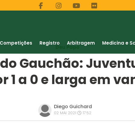
Competições
Registro
Arbitragem
Medicina e S
Deu Papo
 do Gauchão: Juvent
or 1 a 0 e larga em 
Diego Guichard
02 MAI 2021
17:52