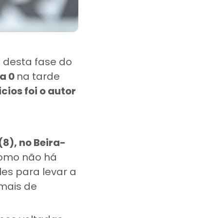
a desta fase do
 a 0
na tarde
cios foi o autor
8), no Beira-
Como não há
les para levar a
 mais de