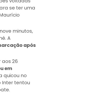
ipes voltadas
ara se ter uma
 Maurício
nove minutos,
né. A
 marcação após
r aos 26
ou em
la quicou no
Inter tentou
pate.