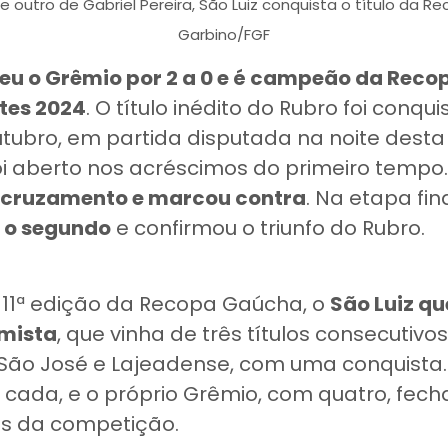
 outro de Gabriel Pereira, São Luiz conquista o título da Re
Garbino/FGF
ceu o Grêmio por 2 a 0 e é campeão da Rec
rtes 2024
. O título inédito do Rubro foi conqu
utubro, em partida disputada na noite desta
foi aberto nos acréscimos do primeiro tempo
o cruzamento e marcou contra
. Na etapa fin
 o segundo
e confirmou o triunfo do Rubro.
 11ª edição da Recopa Gaúcha, o
São Luiz qu
mista
, que vinha de três títulos consecutivo
 São José e Lajeadense, com uma conquista. I
s cada, e o próprio Grêmio, com quatro, fech
s da competição.