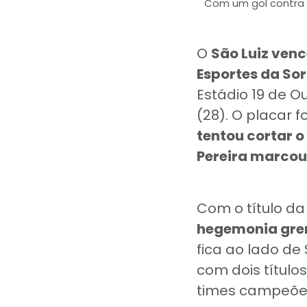
Com um gol contra e
O
São Luiz ven
Esportes da So
Estádio 19 de O
(28). O placar 
tentou cortar 
Pereira marcou
Com o título da
hegemonia gre
fica ao lado de
com dois título
times campeõe