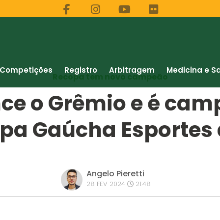
Competições
Registro
Arbitragem
Medicina e S
Recopa tem novo campeão
nce o Grêmio e é cam
pa Gaúcha Esportes 
Angelo Pieretti
28 FEV 2024
21:48