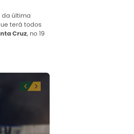
 da última
que terá todos
anta Cruz
, no 19