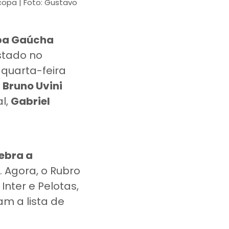
copa | Foto: Gustavo
opa Gaúcha
istado no
 quarta-feira
.
Bruno Uvini
al,
Gabriel
ebra a
s. Agora, o Rubro
nter e Pelotas,
am a lista de