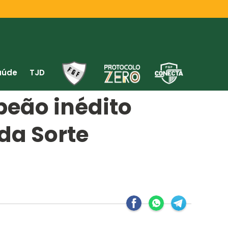
aúde
TJD
peão inédito
da Sorte