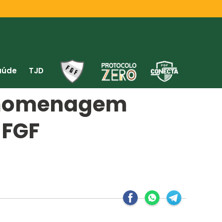
aúde
TJD
de homenagem
 FGF