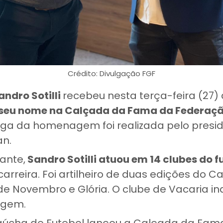
Crédito: Divulgação FGF
ndro Sotilli
recebeu nesta terça-feira (27) 
 seu nome na Calçada da Fama da Federaç
ga da homenagem foi realizada pelo presid
n.
ante,
Sandro Sotilli atuou em 14 clubes do 
arreira. Foi artilheiro de duas edições do
de Novembro e Glória. O clube de Vacaria in
agem.
úcha de Futebol lançou a Calçada da Fama