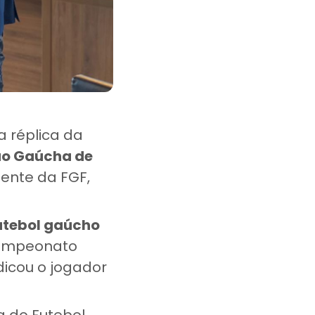
a réplica da
ão Gaúcha de
ente da FGF,
futebol gaúcho
 Campeonato
dicou o jogador
 do Futebol