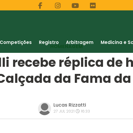
Competições
Registro
Arbitragem
Medicina e S
HOMENAGEM
lli recebe réplica 
Calçada da Fama da
Lucas Rizzatti
27 JUL 2021
16:33