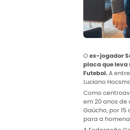
O
ex-jogador Sa
placa que leva
Futebol.
A entre
Luciano Hocsma
Como centroav
em 20 anos de c
Gaúcho, por 15 
para a homen
A Federação Ga