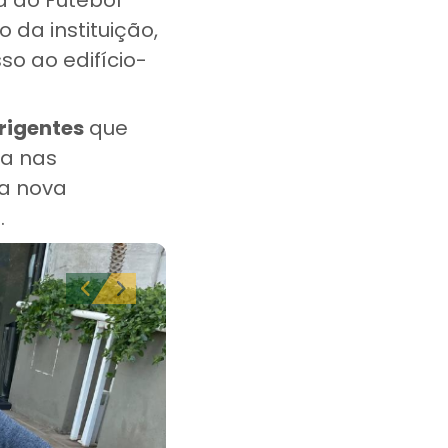
 da instituição,
o ao edifício-
rigentes
que
ja nas
da nova
.