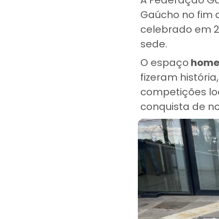
Gaúcho no fim d
celebrado em 20
sede.
O espaço
homen
fizeram história
competições loc
conquista de no