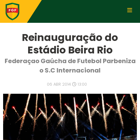
Reinauguração do
Estádio Beira Rio
Federaçao Gaúcha de Futebol Parbeniza
o S.C Internacional
06 ABR 2014
13:00