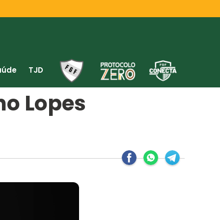
aúde
TJD
no Lopes