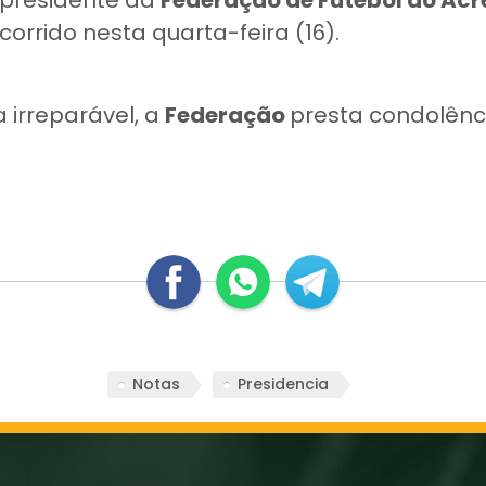
 presidente da
Federação de Futebol do Acr
ocorrido nesta quarta-feira (16).
 irreparável, a
Federação
presta condolênci
Notas
Presidencia