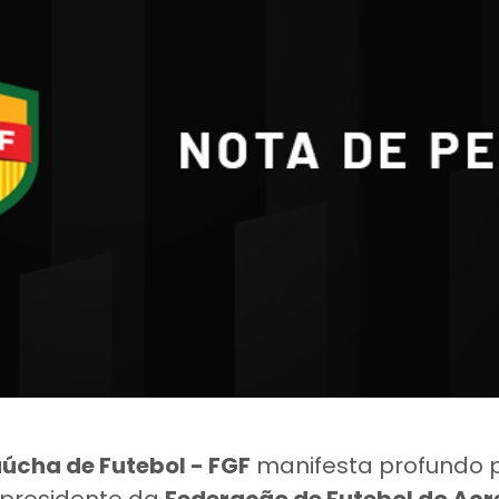
úcha de Futebol - FGF
manifesta profundo 