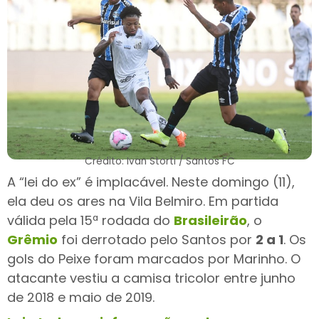
Crédito: Ivan Storti / Santos FC⁣⁣
A “lei do ex” é implacável. Neste domingo (11),
ela deu os ares na Vila Belmiro. Em partida
válida pela 15ª rodada do
Brasileirão
, o
Grêmio
foi derrotado pelo Santos por
2 a 1
. Os
gols do Peixe foram marcados por Marinho. O
atacante vestiu a camisa tricolor entre junho
de 2018 e maio de 2019.