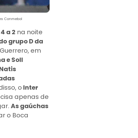
ages Conmebol
4 a 2
na noite
do grupo D da
 Guerrero, em
a e Soll
Natis
radas
disso, o
Inter
ecisa apenas de
gar.
As gaúchas
ar o Boca