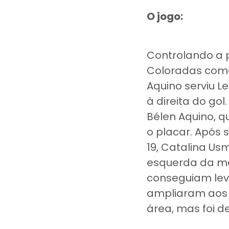
O jogo:
Controlando a 
Coloradas come
Aquino serviu L
à direita do gol
Bélen Aquino, q
o placar. Após s
19, Catalina Us
esquerda da me
conseguiam leva
ampliaram aos 4
área, mas foi 