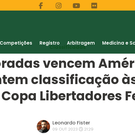
Competições
Registro
Arbitragem
Medicina e S
Classificadas
oradas vencem Améri
tem classificação à
a Copa Libertadores 
Leonardo Fister
09 OUT 2023
21:29