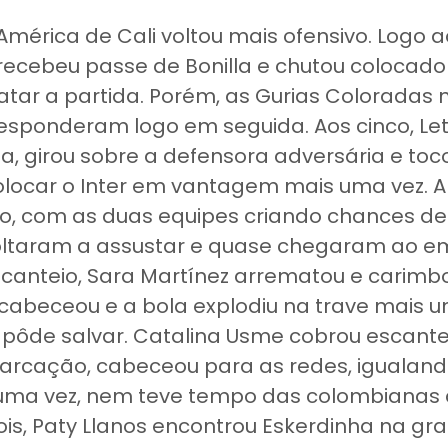
América de Cali voltou mais ofensivo. Logo a
ecebeu passe de Bonilla e chutou colocado
tar a partida. Porém, as Gurias Coloradas 
esponderam logo em seguida. Aos cinco, Let
, girou sobre a defensora adversária e toc
locar o Inter em vantagem mais uma vez. A p
to, com as duas equipes criando chances de g
ltaram a assustar e quase chegaram ao e
canteio, Sara Martínez arrematou e carimbo
 cabeceou e a bola explodiu na trave mais 
e pôde salvar. Catalina Usme cobrou escant
 marcação, cabeceou para as redes, igualand
 uma vez, nem teve tempo das colombiana
s, Paty Llanos encontrou Eskerdinha na gr