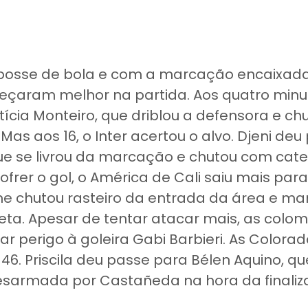
posse de bola e com a marcação encaixada,
çaram melhor na partida. Aos quatro minut
etícia Monteiro, que driblou a defensora e c
. Mas aos 16, o Inter acertou o alvo. Djeni de
ue se livrou da marcação e chutou com cate
ofrer o gol, o América de Cali saiu mais par
me chutou rasteiro da entrada da área e m
ta. Apesar de tentar atacar mais, as colo
r perigo à goleira Gabi Barbieri. As Colora
6. Priscila deu passe para Bélen Aquino, qu
desarmada por Castañeda na hora da finali