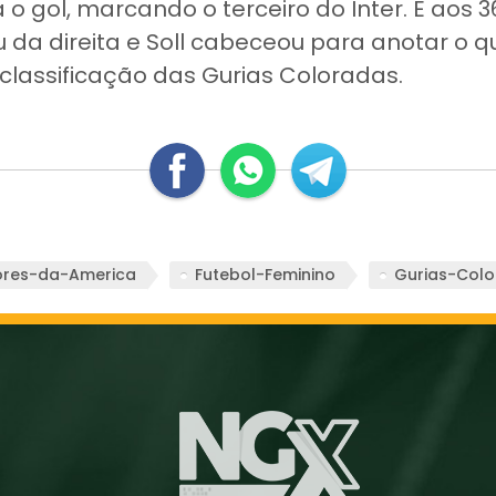
o gol, marcando o terceiro do Inter. E aos 36
 da direita e Soll cabeceou para anotar o qu
a classificação das Gurias Coloradas.
ores-da-America
Futebol-Feminino
Gurias-Col