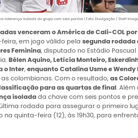
na liderança isolada do grupo com seis pontos | Foto: Divulgação / Staff Im
radas venceram o América de Cali-COL por 
eira, em jogo válido pela
segunda rodada 
res Feminina
, disputado no Estádio Pascual
ia.
Bélen Aquino, Letícia Monteiro, Eskerdinh
o Inter
,
enquanto
Catalina Usme e Wendy 
as colombianas. Com o resultado,
as Colo
assificação para as quartas de final
. Além 
nça isolada
da chave com seis pontos e pr
ltima rodada para assegurar o primeiro lu
na quinta-feira (12), às 19h30, para enfrent