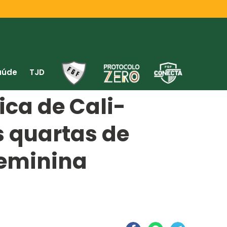
aúde
TJD
ca de Cali-
s quartas de
Feminina