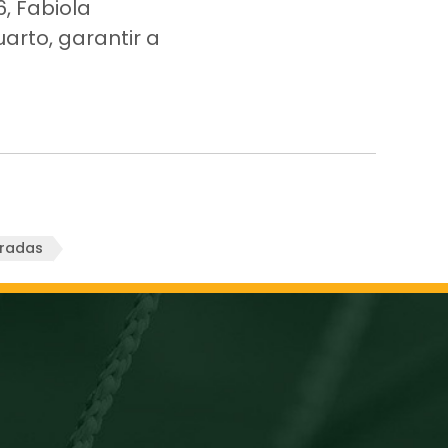
, Fabiola
arto, garantir a
oradas