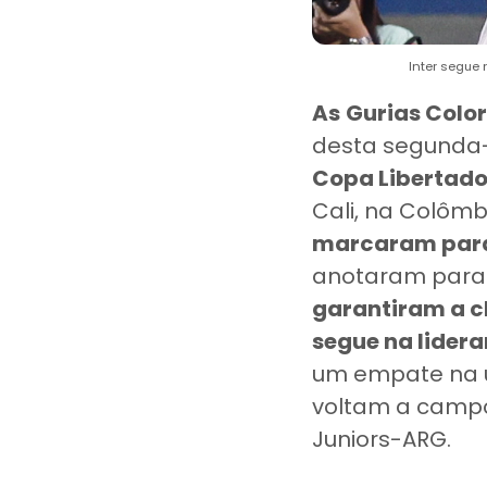
Inter segue 
As
Gurias Colo
desta segunda-f
Copa Libertado
Cali, na Colômb
marcaram para 
anotaram para 
garantiram a cl
segue na lidera
um empate na ú
voltam a campo 
Juniors-ARG.