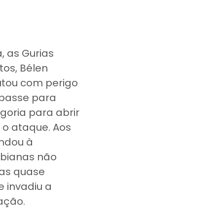
 as Gurias
os, Bélen
hutou com perigo
u passe para
goria para abrir
a o ataque. Aos
andou à
mbianas não
das quase
e invadiu a
zação.