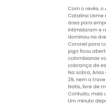
Com o revés, o 
Catalina Usme r
área para empa
intimidaram e r
dominou na área
Coronel para co
jogo ficou aber
colombianas vo
cobrança de es
Na sobra, Arias
29, nem a trav
Natis, livre de
Contudo, mais
Um minuto depoi