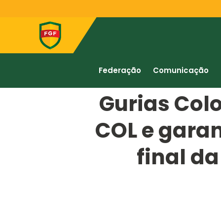
Federação
Comunicação
Gurias Col
COL e garan
final d