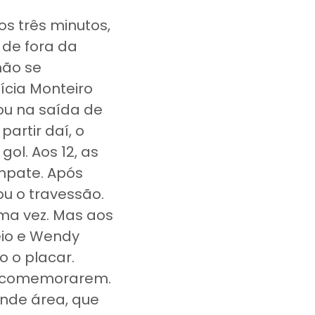
os três minutos,
 de fora da
não se
ícia Monteiro
ou na saída de
artir daí, o
ol. Aos 12, as
mpate. Após
u o travessão.
uma vez. Mas aos
eio e Wendy
o o placar.
s comemorarem.
ande área, que