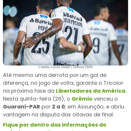
Crédito: Lucas Uebel / Grêmio FBPA
Até mesmo uma derrota por um gol de
diferença, no jogo de volta, garante o Tricolor
na próxima fase da
Libertadores da América
.
Nesta quinta-feira (26), o
Grêmio
venceu o
Guaraní-PAR
por
2 a 0
, em Assunção, e abriu
vantagem na disputa das oitavas de final.
Fique por dentro das informações do