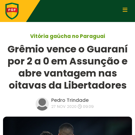
Vitória gaúcha no Paraguai
Grêmio vence o Guaraní
por 2 a 0 em Assunção e
abre vantagem nas
oitavas da Libertadores
Pedro Trindade
27 NOV 2020
09:09