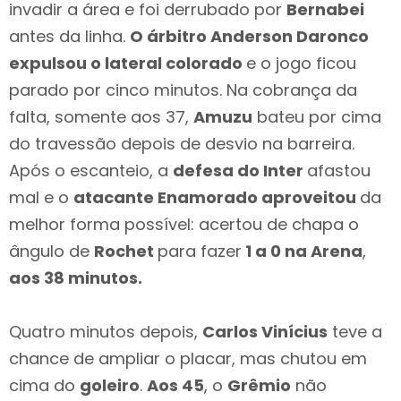
invadir a área e foi derrubado por
Bernabei
antes da linha.
O árbitro Anderson Daronco
expulsou o lateral colorado
e o jogo ficou
parado por cinco minutos. Na cobrança da
falta, somente aos 37,
Amuzu
bateu por cima
do travessão depois de desvio na barreira.
Após o escanteio, a
defesa do Inter
afastou
mal e o
atacante Enamorado aproveitou
da
melhor forma possível: acertou de chapa o
ângulo de
Rochet
para fazer
1 a 0 na Arena
,
aos 38 minutos.
Quatro minutos depois,
Carlos Vinícius
teve a
chance de ampliar o placar, mas chutou em
cima do
goleiro
.
Aos 45
, o
Grêmio
não