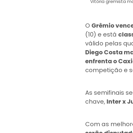
Vitória gremista m
O
Grêmio venceu
(10) e está
clas
válido pelas qu
Diego Costa ma
enfrenta o Cax
competição e se
As semifinais s
chave,
Inter x 
Com as melhor