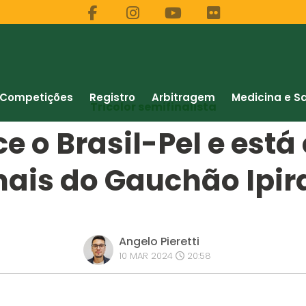
Competições
Registro
Arbitragem
Medicina e S
Tricolor semifinalista
 o Brasil-Pel e está
nais do Gauchão Ipi
Angelo Pieretti
10 MAR 2024
20:58