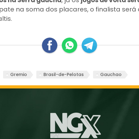
os na Serra gaúcha
, já os
jogos de volta ser
ate na soma dos placares, o finalista ser
tis.
Gremio
Brasil-de-Pelotas
Gauchao