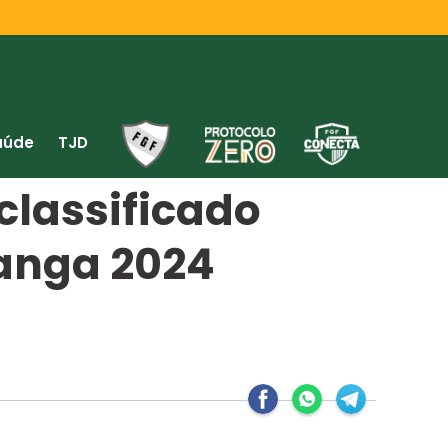
aúde
TJD
 classificado
ranga 2024