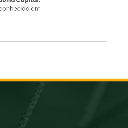
ão na Capital.
á conhecido em