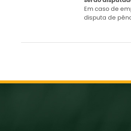
serão disputad
Em caso de emp
disputa de pênal