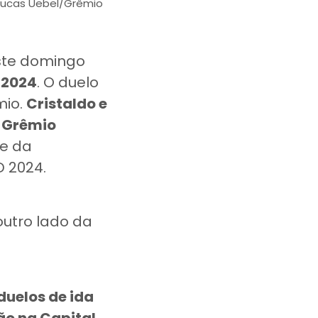
 Lucas Uebel/Grêmio
este domingo
 2024
. O duelo
mio.
Cristaldo e
o
Grêmio
de da
D 2024.
outro lado da
duelos de ida