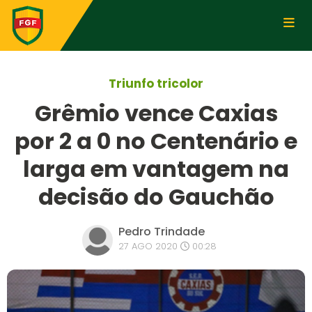
Triunfo tricolor
Grêmio vence Caxias
por 2 a 0 no Centenário e
larga em vantagem na
decisão do Gauchão
Pedro Trindade
27 AGO 2020
00:28