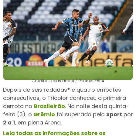
Crédito: Lucas Uebel / Grêmio FBPA
Depois de seis rodadas
*
e quatro empates
consecutivos, o Tricolor conheceu a primeira
derrota no
Brasileirão
. Na noite desta quinta-
feira (3), o
Grêmio
foi superado pelo
Sport
por
2 a 1
, em plena Arena.
Leia todas as informações sobre os