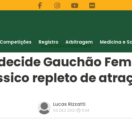
Competições
Registro
Arbitragem
Medicina e S
GAUCHÃO FEMININO
 decide Gauchão Fem
ssico repleto de atra
Lucas Rizzatti
03 DEZ 2021
11:34