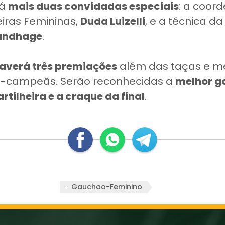
rá
mais duas convidadas especiais
: a coor
eiras Femininas,
Duda Luizelli
, e a técnica d
Sundhage
.
averá três premiações
além das taças e m
e-campeãs. Serão reconhecidas a
melhor go
rtilheira e a craque da final
.
Gauchao-Feminino