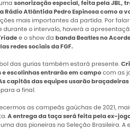
 uma
sonorização especial, feita pela JBL, t
 Rádio Atlântida Pedro Espinosa como a vo
ções mais importantes da partida. Por fala
 e durante o intervalo, haverá a apresenta
Tríade
e o show da
banda Beatles no Acord
as redes sociais da FGF.
ebol das gurias também estará presente.
Cr
is e escolinhas entrarão em campo
com as j
As capitãs das equipes usarão braçadeiras
para a final.
ecermos as campeãs gaúchas de 2021, mai
ta.
A entrega da taça será feita pela ex-jo
, uma das pioneiras na Seleção Brasileira. A