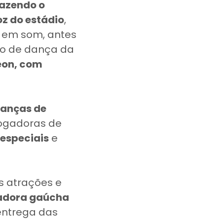
razendo o
z do estádio
,
r em som, antes
ção de dança da
eon, com
ianças de
ogadoras de
 especiais
e
s atrações e
gadora gaúcha
 entrega das