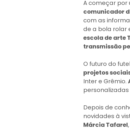
A começar por
comunicador da
com as informa
de a bola rolar
escola de arte 
transmissão pel
O futuro do fut
projetos socia
Inter e Grêmio.
personalizadas 
Depois de conh
novidades à vis
Márcia Tafarel