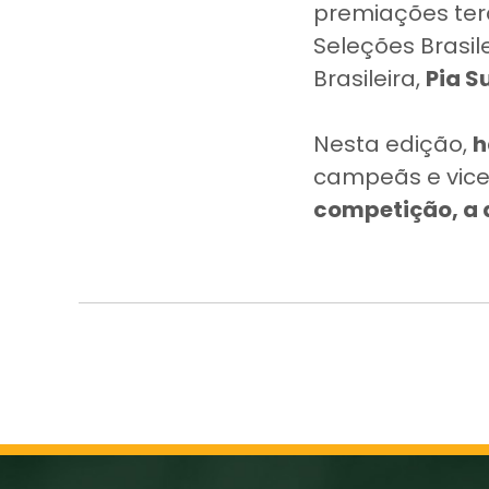
premiações te
Seleções Brasil
Brasileira,
Pia 
Nesta edição,
h
campeãs e vic
competição, a a