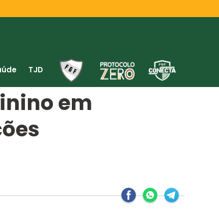
aúde
TJD
inino em
ções