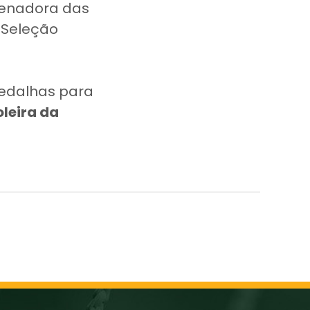
denadora das
a Seleção
edalhas para
leira da