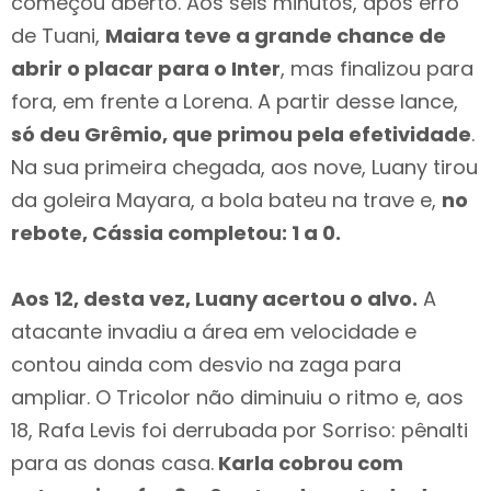
começou aberto. Aos seis minutos, após erro
de Tuani,
Maiara teve a grande chance de
abrir o placar para o Inter
, mas finalizou para
fora, em frente a Lorena. A partir desse lance,
só deu Grêmio, que primou pela efetividade
.
Na sua primeira chegada, aos nove, Luany tirou
da goleira Mayara, a bola bateu na trave e,
no
rebote, Cássia completou: 1 a 0.
Aos 12, desta vez, Luany acertou o alvo.
A
atacante invadiu a área em velocidade e
contou ainda com desvio na zaga para
ampliar. O Tricolor não diminuiu o ritmo e, aos
18, Rafa Levis foi derrubada por Sorriso: pênalti
para as donas casa.
Karla cobrou com