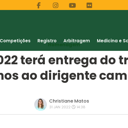
Competições
Registro
Arbitragem
Medicina e S
Homenagem
22 terá entrega do t
nos ao dirigente ca
Christiane Matos
31 JAN 2022
14:38