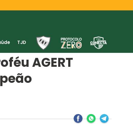
aúde
TJD
roféu AGERT
mpeão