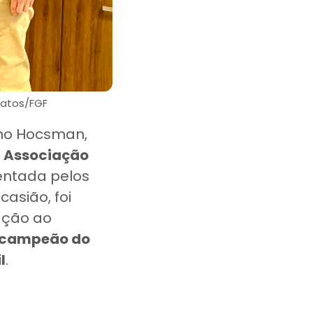
Matos/FGF
ano Hocsman,
a
Associação
sentada pelos
asião, foi
ção ao
e campeão do
l
.