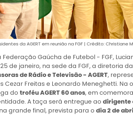
sidentes da AGERT em reunião na FGF | Crédito: Christiane 
a Federação Gaúcha de Futebol - FGF, Luci
 25 de janeiro, na sede da FGF, a diretoria d
soras de Rádio e Televisão - AGERT
, repre
s Cezar Freitas e Leonardo Meneghetti. Na oc
rega do
troféu AGERT 60 anos
, em comemora
entidade. A taça será entregue ao
dirigent
 na grande final, prevista para o
dia 2 de abri