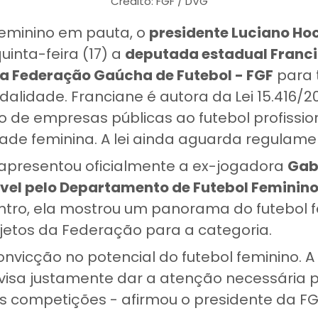
Crédito: FGF / DVG
feminino em pauta, o
presidente Luciano H
uinta-feira (17) a
deputada estadual Franc
da Federação Gaúcha de Futebol - FGF
para 
dalidade. Franciane é autora da
Lei 15.416/2
o de empresas públicas ao futebol profissio
ade feminina. A lei ainda aguarda regulam
presentou oficialmente a ex-jogadora
Gabr
el pelo Departamento de Futebol Feminin
ntro, ela mostrou um panorama do futebol 
jetos da Federação para a categoria.
onvicção no potencial do futebol feminino. A
isa justamente dar a atenção necessária 
s competições - afirmou o presidente da FG