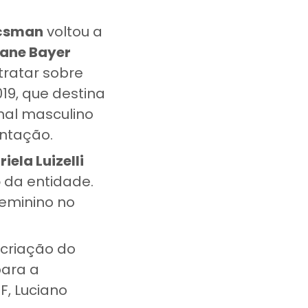
ocsman
voltou a
iane Bayer
tratar sobre
019, que destina
nal masculino
entação.
iela Luizelli
o
da entidade.
feminino no
 criação do
para a
F, Luciano