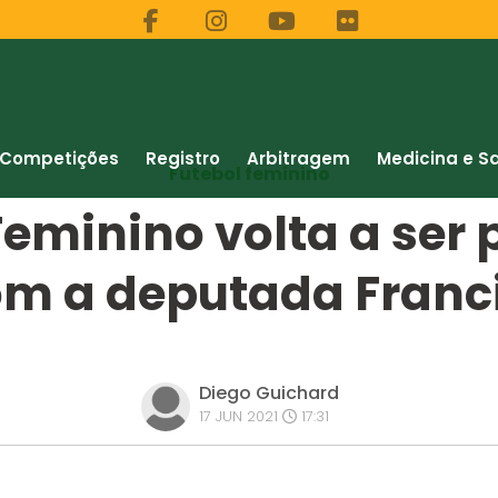
Competições
Registro
Arbitragem
Medicina e S
Futebol feminino
Feminino volta a ser
om a deputada Franc
Diego Guichard
17 JUN 2021
17:31