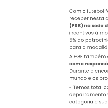
Com o futebol 
receber nesta q
(PSB) na sede 
incentivos à mo
5% do patrocíni
para a modalid
A FGF também a
como responsáv
Durante o enco
mundo e os pro
- Temos total c
departamento v
categoria e sua