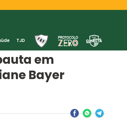
aúde
TJD
 pauta em
iane Bayer