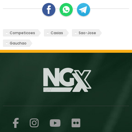
Competicoes
Caxias
Sao-Jose
Gauchao