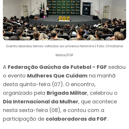
Evento abordou temas voltados ao universo feminino | Foto: Christiane
Matos/FGF
A
Federação Gaúcha de Futebol - FGF
sediou
o evento
Mulheres Que Cuidam
na manhã
desta quinta-feira (07). O encontro,
organizado pela
Brigada Militar
, celebrou o
Dia Internacional da Mulher
, que acontece
nesta sexta-feira (08), e contou com a
participação de
colaboradoras da FGF
.