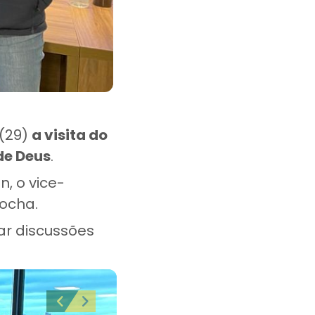
 (29)
a visita do
 de Deus
.
, o vice-
Rocha.
iar discussões