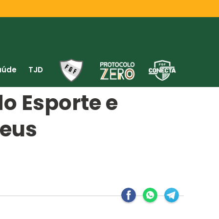
aúde
TJD
do Esporte e
Deus