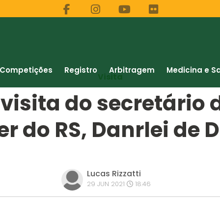
Competições
Registro
Arbitragem
Medicina e S
Visita
visita do secretário 
er do RS, Danrlei de 
Lucas Rizzatti
29 JUN 2021
18:46