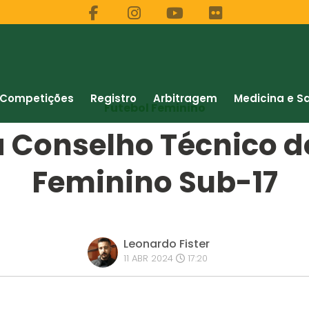
Competições
Registro
Arbitragem
Medicina e S
Futebol Feminino
za Conselho Técnico 
Feminino Sub-17
Leonardo Fister
11 ABR 2024
17:20