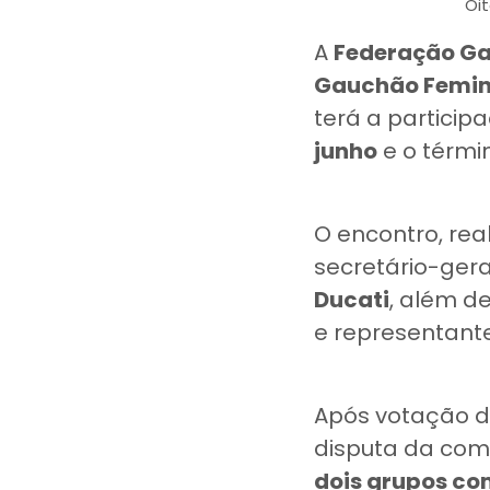
Oi
A
Federação Ga
Gauchão Femin
terá a particip
junho
e o térmi
O encontro, rea
secretário-gera
Ducati
, além d
e representante
Após votação do
disputa da com
dois grupos co