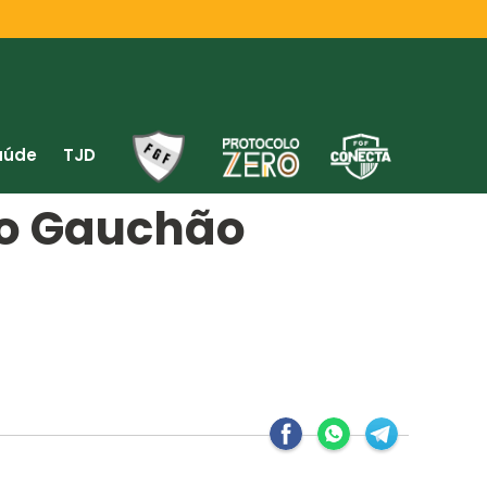
aúde
TJD
do Gauchão