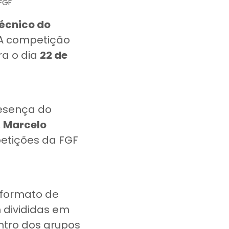
FGF
écnico do
. A competição
ra o dia
22 de
resença do
,
Marcelo
etições da FGF
 formato de
m divididas em
entro dos grupos