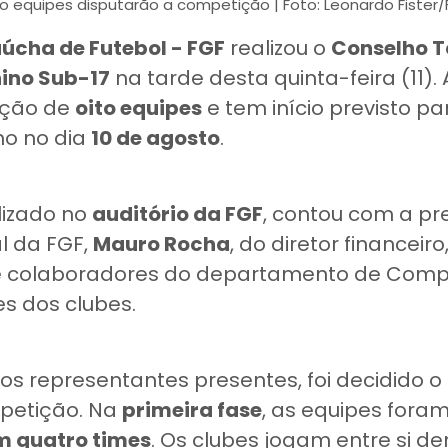
to equipes disputarão a competição | Foto: Leonardo Fister/
úcha de Futebol - FGF
realizou o
Conselho T
ino Sub-17
na tarde desta quinta-feira (11)
ação de
oito equipes
e tem início previsto pa
no no dia
10 de agosto
.
lizado no
auditório da FGF
, contou com a p
l da FGF,
Mauro Rocha
, do diretor financeiro
e colaboradores do departamento de Comp
s dos clubes.
s representantes presentes, foi decidido o
petição. Na
primeira fase
, as equipes fora
m quatro times
. Os clubes jogam entre si d