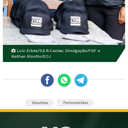
Luiz Erbes/S.E.R.Caxias; Divulgação/FGF e
Nathan Bizotto/ECJ
Gauchao
ProtocoloZero