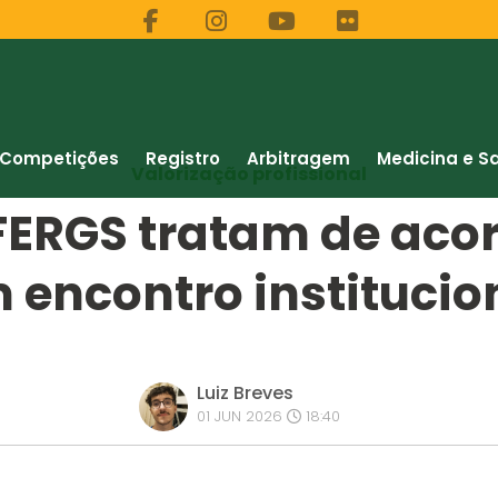
Competições
Registro
Arbitragem
Medicina e S
Valorização profissional
FERGS tratam de acor
 encontro institucio
Luiz Breves
01 JUN 2026
18:40