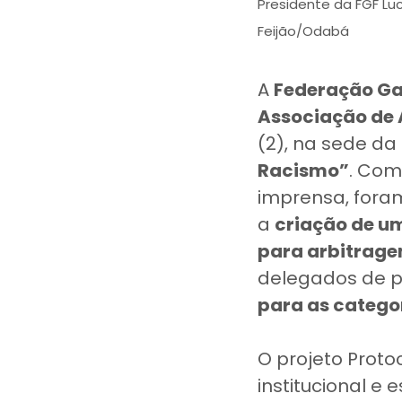
Presidente da FGF Lu
Feijão/Odabá
A
Federação Ga
Associação de
(2), na sede da
Racismo”
. Com
imprensa, fora
a
criação de u
para arbitrage
delegados de p
para as categor
O projeto Proto
institucional e