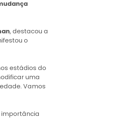
 mudança
man
, destacou a
ifestou o
os estádios do
modificar uma
ociedade. Vamos
 importância