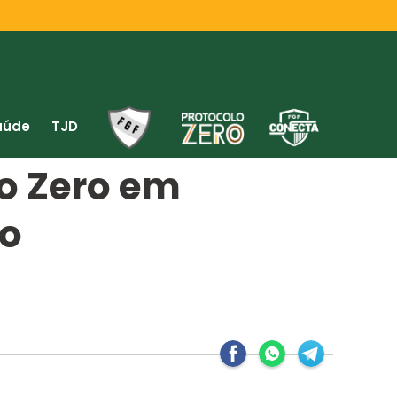
aúde
TJD
lo Zero em
to