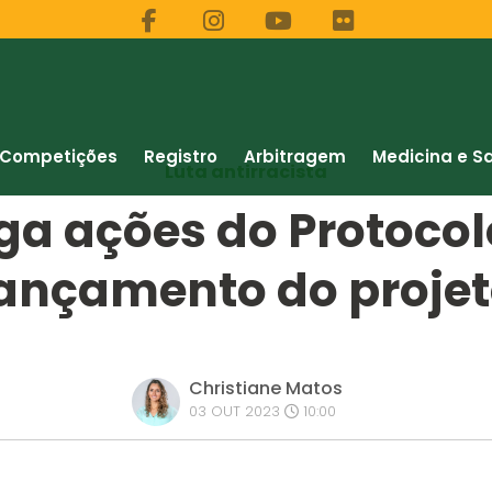
Competições
Registro
Arbitragem
Medicina e S
Luta antirracista
ga ações do Protoco
ançamento do proje
Christiane Matos
03 OUT 2023
10:00