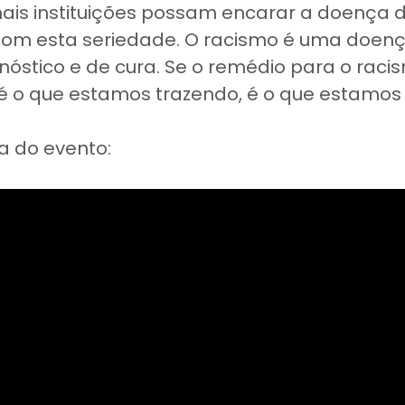
ais instituições possam encarar a doença 
com esta seriedade. O racismo é uma doenç
nóstico e de cura. Se o remédio para o raci
é o que estamos trazendo, é o que estamos
ra do evento: