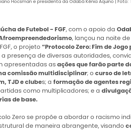
ciano Hocsman e presidenta da Odabá Kênia Aquino | Foto:
úcha de Futebol - FGF
, com o apoio da
Oda
 Afroempreendedorismo
, lançou na noite d
 FGF, o projeto
“Protocolo Zero: Fim de Jogo 
 a presença de diversas autoridades, convi
m apresentadas as
ações que farão parte d
ma comissão multidisciplinar
; o
curso de le
m, TJD e clube
s; a
formação de agentes reg
artidas como multiplicadores; e a
divulgaçã
ias de base.
colo Zero se propõe a abordar o racismo indi
 estrutural de maneira abrangente, visando
c