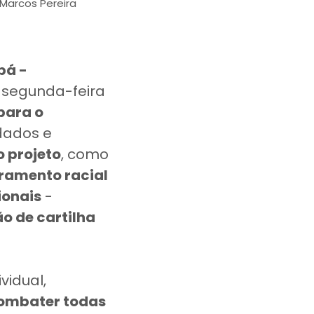
Marcos Pereira
bá -
e segunda-feira
para o
dados e
o projeto
, como
tramento racial
ionais
-
o de cartilha
vidual,
ombater todas