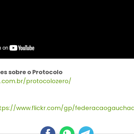
es sobre o Protocolo
f.com.br/protocolozero/
tps://www.flickr.com/gp/federacaogaucha