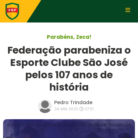
Parabéns, Zeca!
Federação parabeniza o
Esporte Clube São José
pelos 107 anos de
história
Pedro Trindade
24 MAI 2020
07:51