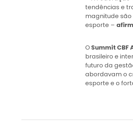
tendências e tr
magnitude são 
esporte –
afir
O
Summit CBF 
brasileiro e int
futuro da gestã
abordavam o cre
esporte e o for