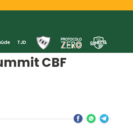
aúde
TJD
Summit CBF