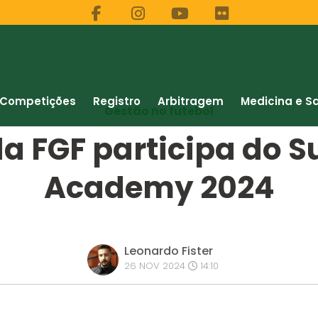
Competições
Registro
Arbitragem
Medicina e S
Gestão no futebol
 da FGF participa do 
Academy 2024
Leonardo Fister
26 NOV 2024
14:10