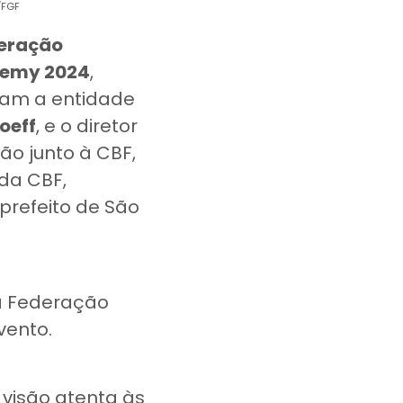
/FGF
deração
emy 2024
,
aram a entidade
oeff
, e o diretor
ão junto à CBF,
da CBF,
o prefeito de São
da Federação
evento.
visão atenta às