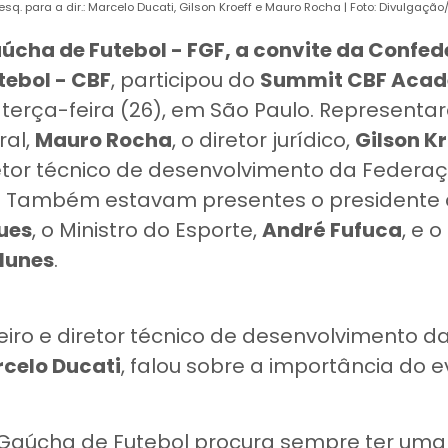
esq. para a dir.: Marcelo Ducati, Gilson Kroeff e Mauro Rocha | Foto: Divulgação
úcha de Futebol - FGF, a convite da Confe
utebol - CBF
, participou do
Summit CBF Acad
 terça-feira (26), em São Paulo. Represent
ral,
Mauro Rocha
, o diretor jurídico,
Gilson Kr
retor técnico de desenvolvimento da Federaç
. Também estavam presentes o presidente 
ues
, o Ministro do Esporte,
André Fufuca
, e 
Nunes
.
ceiro e diretor técnico de desenvolvimento 
celo Ducati
, falou sobre a importância do 
Gaúcha de Futebol procura sempre ter uma 