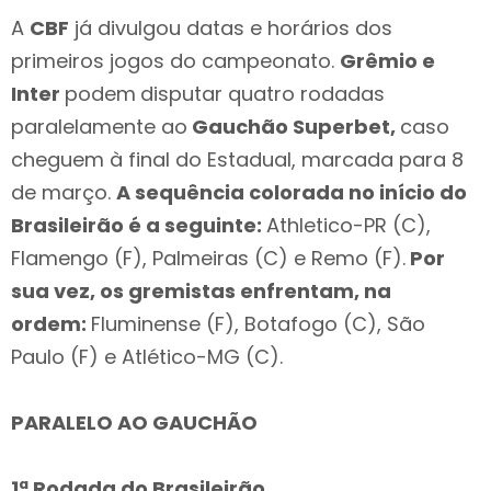
A
CBF
já divulgou datas e horários dos
primeiros jogos do campeonato.
Grêmio e
Inter
podem
disputar quatro rodadas
paralelamente ao
Gauchão Superbet,
caso
cheguem à final do Estadual, marcada para 8
de março.
A sequência colorada no início do
Brasileirão é a seguinte:
Athletico-PR (C),
Flamengo (F), Palmeiras (C) e Remo (F).
Por
sua vez, os gremistas enfrentam, na
ordem:
Fluminense (F), Botafogo (C), São
Paulo (F) e Atlético-MG (C).
PARALELO AO GAUCHÃO
1ª Rodada do Brasileirão