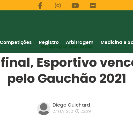
Competições
Registro
Arbitragem
Medicina e S
No apagar das luzes
final, Esportivo venc
pelo Gauchão 2021
Diego Guichard
27 FEV 2021
22:39