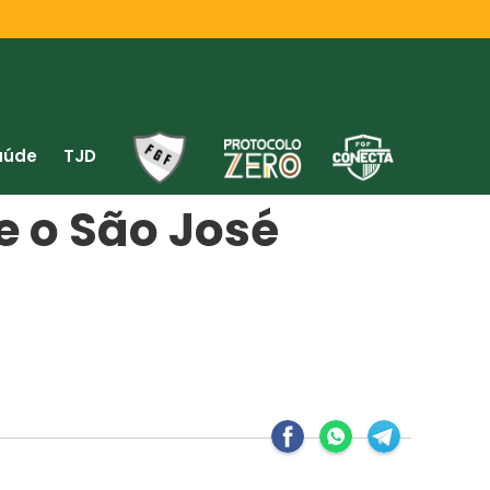
aúde
TJD
e o São José