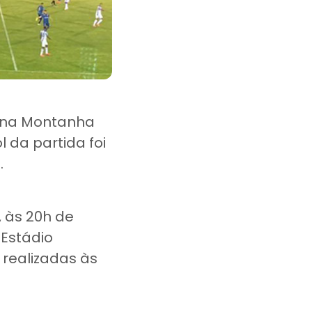
, na Montanha
 da partida foi
o.
, às 20h de
 Estádio
 realizadas às