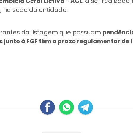
sembleia Geral Eletiva - AGE
, a ser realizada
h, na sede da entidade.
tegrantes da listagem que possuam
pendênci
 junto à FGF têm o prazo regulamentar de 1