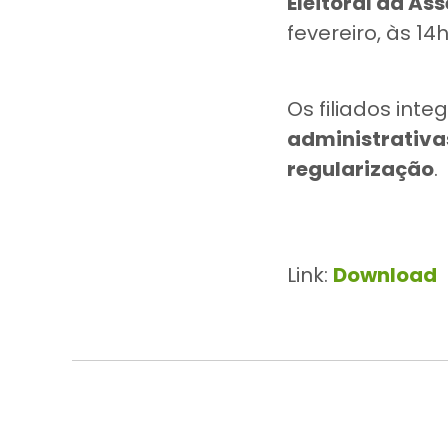
Eleitoral da As
fevereiro, às 14
Os filiados in
administrativas
regularização
.
Link:
Download