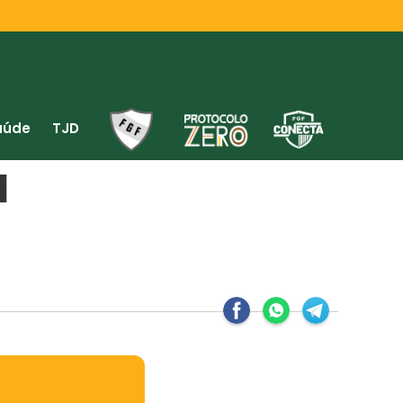
aúde
TJD
l