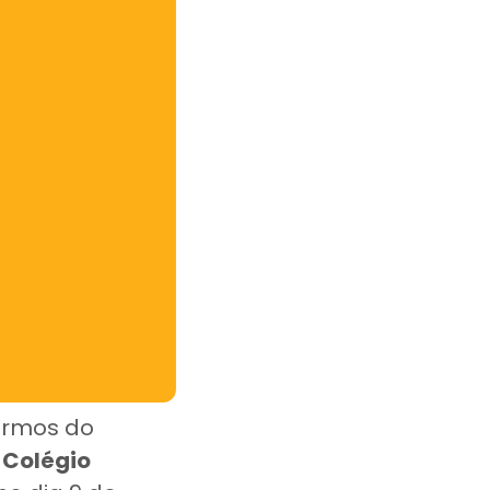
ermos do
o
Colégio