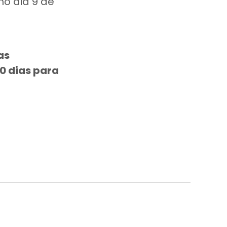
 no dia 9 de
as
0 dias para