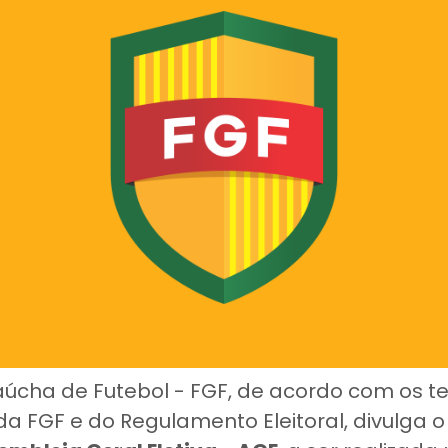
úcha de Futebol - FGF, de acordo com os t
 da FGF e do Regulamento Eleitoral, divulga 