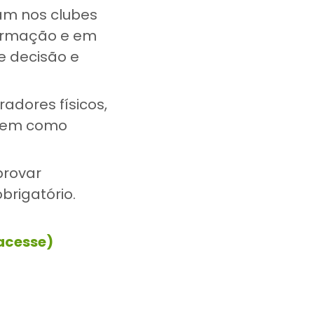
uam nos clubes
formação e em
e decisão e
adores físicos,
 bem como
provar
rigatório.
 acesse)