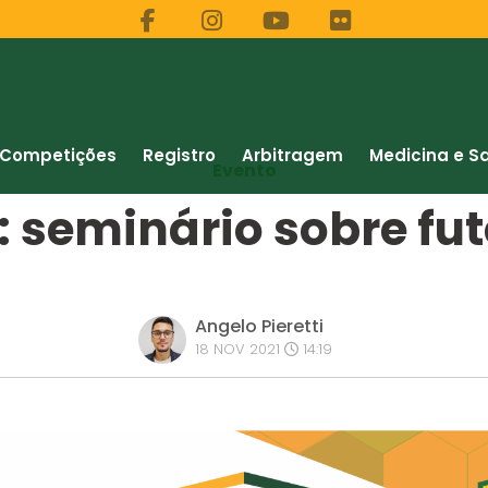
Competições
Registro
Arbitragem
Medicina e S
Evento
 seminário sobre fu
Angelo Pieretti
18 NOV 2021
14:19