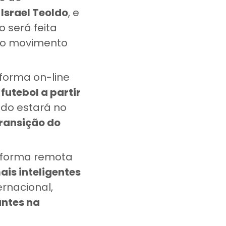
.
Israel Teoldo
, e
 será feita
 do movimento
e forma on-line
utebol a partir
ado estará no
ransição do
de forma remota
is inteligentes
ernacional,
antes na