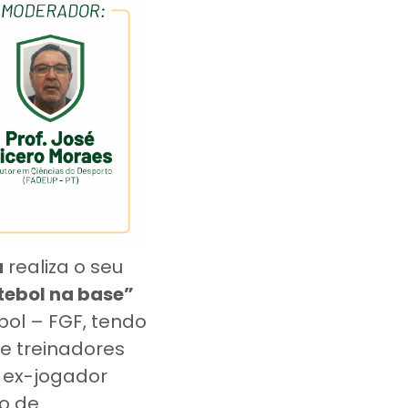
a
realiza o seu
tebol na base”
bol – FGF, tendo
e treinadores
e ex-jogador
ão de