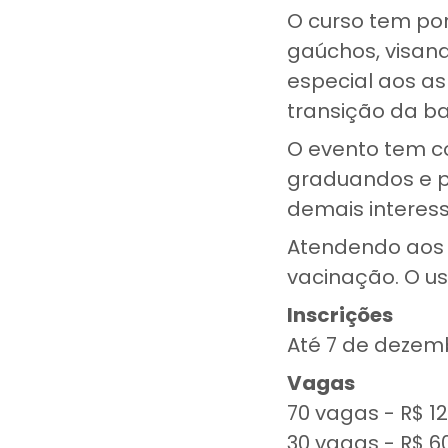
O curso tem por
gaúchos, visan
especial aos a
transição da ba
O evento tem co
graduandos e p
demais interess
Atendendo aos 
vacinação. O u
Inscrições
Até 7 de dezemb
Vagas
70 vagas - R$ 1
30 vagas - R$ 60