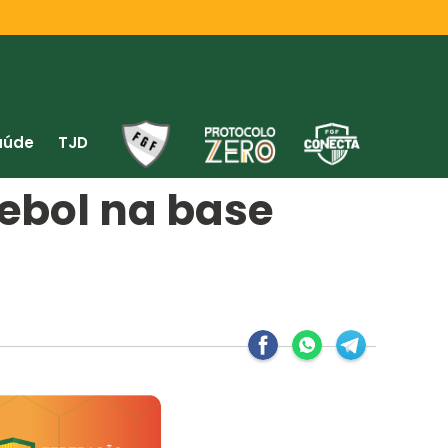
aúde
TJD
tebol na base