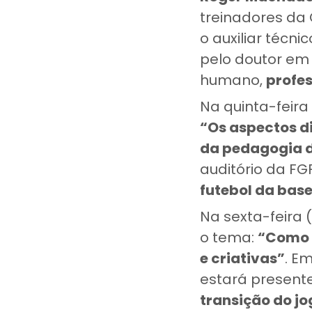
treinadores da
o auxiliar técni
pelo doutor em
humano,
profes
Na quinta-feira 
“Os aspectos di
da pedagogia d
auditório da FG
futebol da base
Na sexta-feira (
o tema:
“Como a
e criativas”
. E
estará present
transição do jo