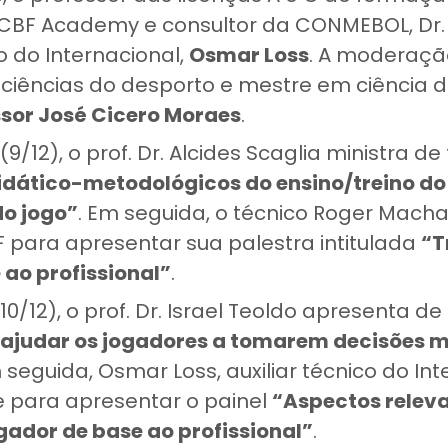
 CBF Academy e consultor da CONMEBOL, Dr
co do Internacional,
Osmar Loss
. A moderação
 ciências do desporto e mestre em ciência
sor José Cicero Moraes
.
(9/12), o prof. Dr. Alcides Scaglia ministra d
dático-metodológicos do ensino/treino do f
o jogo”
. Em seguida, o técnico Roger Mach
F para apresentar sua palestra intitulada
“T
 ao profissional”
.
10/12), o prof. Dr. Israel Teoldo apresenta 
judar os jogadores a tomarem decisões ma
m seguida, Osmar Loss, auxiliar técnico do Int
e para apresentar o painel
“Aspectos relev
gador de base ao profissional”
.