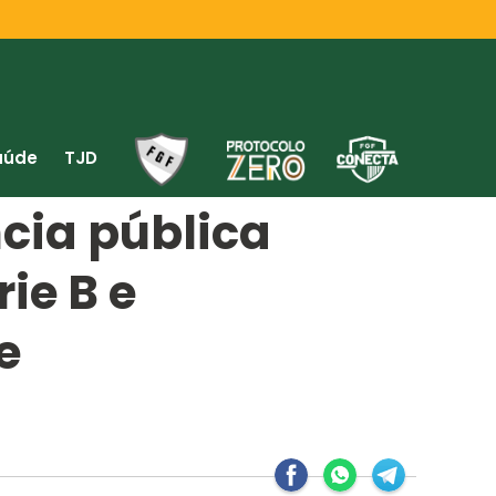
aúde
TJD
cia pública
ie B e
e