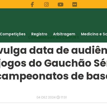
Competições
Registro
Arbitragem
Medicina e S
Comunicado da CEAF/RS
vulga data de audiên
jogos do Gauchão Sér
campeonatos de bas
04 DEZ 2024
17:01