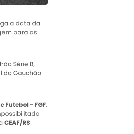
lga a data da
agem para as
hão Série B,
nal do Gauchão
 Futebol - FGF
.
mpossibilitado
a
CEAF/RS