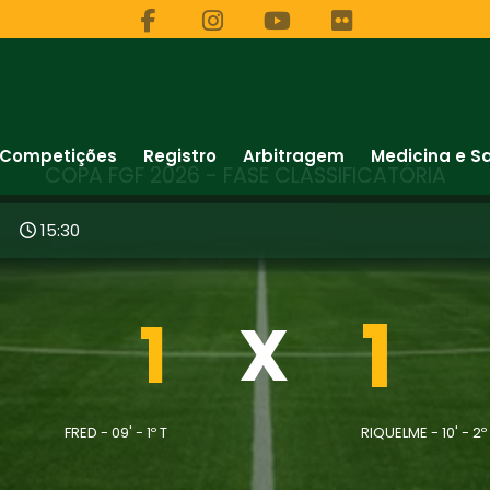
Competições
Registro
Arbitragem
Medicina e S
COPA FGF 2026 - FASE CLASSIFICATÓRIA
5
15:30
1
1
X
FRED - 09' - 1º T
RIQUELME - 10' - 2º