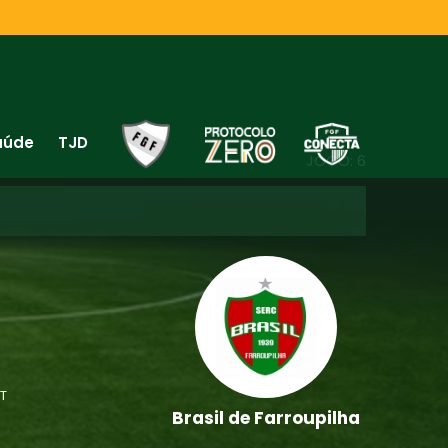
aúde
TJD
JOGO: 6
 T
Brasil de Farroupilha